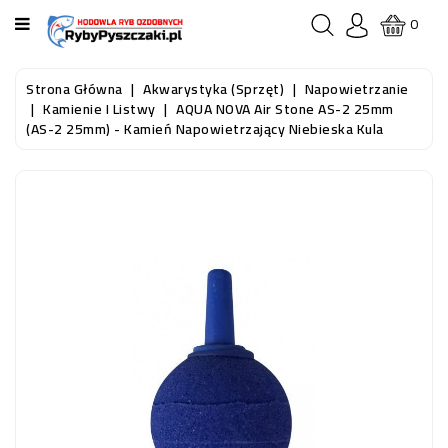
KATEGORIA
0
STRONA
Strona Główna
Akwarystyka (sprzęt)
Napowietrzanie
GŁÓWNA
Kamienie I Listwy
AQUA NOVA Air Stone AS-2 25mm
(AS-2 25mm) - Kamień Napowietrzający Niebieska Kula
RYBY
AKWARIOWE
RYBY
DO
OCZKA
WODNEGO
I
STAWU
AKWARYSTYKA
(SPRZĘT)