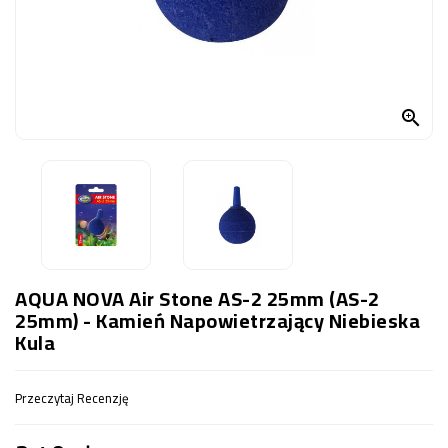
OCZKO
WODNE
(SPRZĘT)
KONTAKT

Z
NAMI
AQUA NOVA Air Stone AS-2 25mm (AS-2
25mm) - Kamień Napowietrzający Niebieska
Kula
Przeczytaj Recenzję