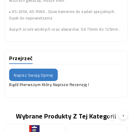
wzorach gwiazdy, muszli shell .
• AS-DISK, AS-RING . Duże kamienie do zadań specjalnych.
Dyski do napowietzania
dużych oczek wodnych oraz akwariów. Od 75mm do 125mm .
Przejrzeć
Napisz Swoją Opinię
Bądź Pierwszym Który Napisze Recenzję !
Wybrane Produkty Z Tej Kategorii
‹
›