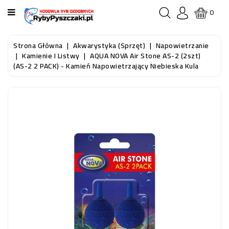
KATEGORIA
0
STRONA
Strona Główna
Akwarystyka (sprzęt)
Napowietrzanie
GŁÓWNA
Kamienie I Listwy
AQUA NOVA Air Stone AS-2 (2szt)
(AS-2 2 PACK) - Kamień Napowietrzający Niebieska Kula
RYBY
AKWARIOWE
RYBY
DO
OCZKA
WODNEGO
I
STAWU
AKWARYSTYKA
(SPRZĘT)