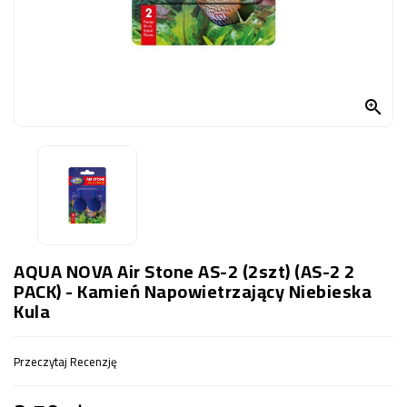
OCZKO
WODNE
(SPRZĘT)
KONTAKT

Z
NAMI
AQUA NOVA Air Stone AS-2 (2szt) (AS-2 2
PACK) - Kamień Napowietrzający Niebieska
Kula
Przeczytaj Recenzję