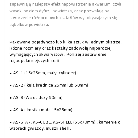
zapewniają najlepszy efekt napowietrzenia akwarium, czyli
wysoki poziom dyfuzji powietrza, oraz pozwalają na
stworzenie różnorodnych kształtów wydobywających się
bąbelków powietrza.
Pakowane pojedynczo lub kilka sztuk w jednym blistrze.
Różne rozmiary oraz kształty zadowolą najbardziej
wymagających akwarystów . Poniżej zestawienie
najpopularniejszych serii
• AS-1 (15x25mm, mały-cylinder) .
• AS-2 ( kula średnica 25mm lub 50mm)
• AS-3 (Walec duży 50mm)
• AS-4 ( kostka mała 15x25mm)
• AS-STAR, AS-CUBE, AS-SHELL (55x70mm) , kamienie o
wzorach gwiazdy, muszli shell .