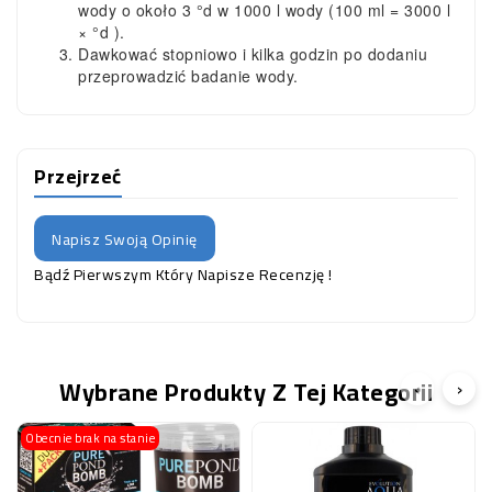
wody o około 3 °d w 1000 l wody (100 ml = 3000 l
× °d ).
Dawkować stopniowo i kilka godzin po dodaniu
przeprowadzić badanie wody.
Przejrzeć
Napisz Swoją Opinię
Bądź Pierwszym Który Napisze Recenzję !
Wybrane Produkty Z Tej Kategorii
‹
›
Obecnie brak na stanie