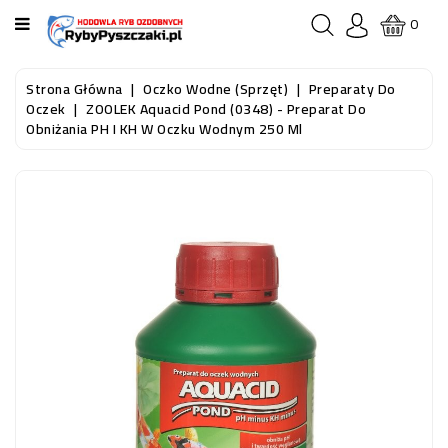
KATEGORIA
0
STRONA
Strona Główna
Oczko Wodne (sprzęt)
Preparaty Do
GŁÓWNA
Oczek
ZOOLEK Aquacid Pond (0348) - Preparat Do
Obniżania PH I KH W Oczku Wodnym 250 Ml
RYBY
AKWARIOWE
RYBY
DO
OCZKA
WODNEGO
I
STAWU
AKWARYSTYKA
(SPRZĘT)