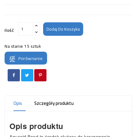
Dodaj Do Koszyka
Ilość
Na stanie
15 sztuk
Porównanie
Opis
Szczegóły produktu
Opis produktu
Aquacid Pond to środek służący do korygowania