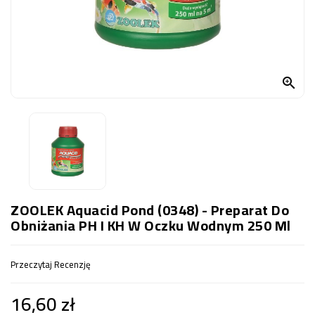
OCZKO
WODNE
(SPRZĘT)
KONTAKT

Z
NAMI
ZOOLEK Aquacid Pond (0348) - Preparat Do
Obniżania PH I KH W Oczku Wodnym 250 Ml
Przeczytaj Recenzję
16,60 zł