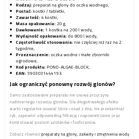
Rodzaj:
preparat na glony do oczka wodnego,
Postać:
kostki / tabletki,
Zawartość:
4 kostki,
Masa opakowania:
20 g,
Dawkowanie:
1 kostka na 200 l wody,
Wydajność opakowania:
do 800 l wody,
Częstotliwość stosowania:
nie częściej niż raz na 2
tygodnie,
Przeznaczenie:
oczka wodne i małe zbiorniki
ogrodowe,
Kod produktu:
POND-ALGAE-BLOCK,
EAN:
5903031444193.
Jak ograniczyć ponowny rozwój glonów?
Samo zastosowanie preparatu nie usuwa przyczyny
nadmiernego rozwoju glonów. Dla długotrwałego efektu
warto regularnie usuwać liście i osad z dna, nie przekarmiać
ryb, zapewnić odpowiednią filtrację i napowietrzanie oraz
kontrolować poziom azotanów i fosforanów.
Zobacz również
preparaty na glony, zakwity i zmętnienia wody