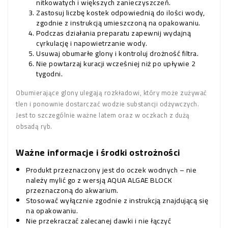
nitkowatych i większych zanieczyszczeń.
Zastosuj liczbę kostek odpowiednią do ilości wody,
zgodnie z instrukcją umieszczoną na opakowaniu.
Podczas działania preparatu zapewnij wydajną
cyrkulację i napowietrzanie wody.
Usuwaj obumarłe glony i kontroluj drożność filtra.
Nie powtarzaj kuracji wcześniej niż po upływie 2
tygodni.
Obumierające glony ulegają rozkładowi, który może zużywać
tlen i ponownie dostarczać wodzie substancji odżywczych.
Jest to szczególnie ważne latem oraz w oczkach z dużą
obsadą ryb.
Ważne informacje i środki ostrożności
Produkt przeznaczony jest do oczek wodnych – nie
należy mylić go z wersją AQUA ALGAE BLOCK
przeznaczoną do akwarium.
Stosować wyłącznie zgodnie z instrukcją znajdującą się
na opakowaniu.
Nie przekraczać zalecanej dawki i nie łączyć