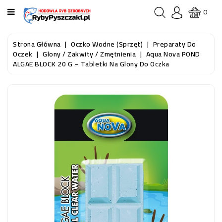
KATEGORIA
0
STRONA
Strona Główna
Oczko Wodne (sprzęt)
Preparaty Do
GŁÓWNA
Oczek
Glony / Zakwity / Zmętnienia
Aqua Nova POND
ALGAE BLOCK 20 G – Tabletki Na Glony Do Oczka
RYBY
AKWARIOWE
RYBY
DO
OCZKA
WODNEGO
I
STAWU
AKWARYSTYKA
(SPRZĘT)