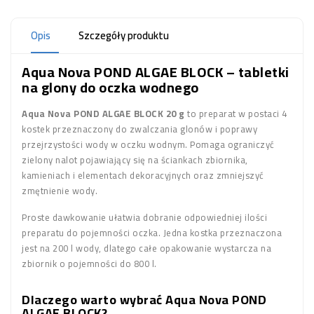
Opis
Szczegóły produktu
Aqua Nova POND ALGAE BLOCK – tabletki
na glony do oczka wodnego
Aqua Nova POND ALGAE BLOCK 20 g
to preparat w postaci 4
kostek przeznaczony do zwalczania glonów i poprawy
przejrzystości wody w oczku wodnym. Pomaga ograniczyć
zielony nalot pojawiający się na ściankach zbiornika,
kamieniach i elementach dekoracyjnych oraz zmniejszyć
zmętnienie wody.
Proste dawkowanie ułatwia dobranie odpowiedniej ilości
preparatu do pojemności oczka. Jedna kostka przeznaczona
jest na 200 l wody, dlatego całe opakowanie wystarcza na
zbiornik o pojemności do 800 l.
Dlaczego warto wybrać Aqua Nova POND
ALGAE BLOCK?