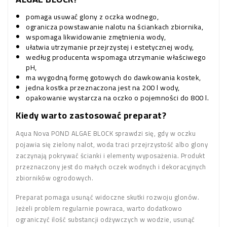
pomaga usuwać glony z oczka wodnego,
ogranicza powstawanie nalotu na ściankach zbiornika,
wspomaga likwidowanie zmętnienia wody,
ułatwia utrzymanie przejrzystej i estetycznej wody,
według producenta wspomaga utrzymanie właściwego
pH,
ma wygodną formę gotowych do dawkowania kostek,
jedna kostka przeznaczona jest na 200 l wody,
opakowanie wystarcza na oczko o pojemności do 800 l.
Kiedy warto zastosować preparat?
Aqua Nova POND ALGAE BLOCK sprawdzi się, gdy w oczku
pojawia się zielony nalot, woda traci przejrzystość albo glony
zaczynają pokrywać ścianki i elementy wyposażenia. Produkt
przeznaczony jest do małych oczek wodnych i dekoracyjnych
zbiorników ogrodowych.
Preparat pomaga usunąć widoczne skutki rozwoju glonów.
Jeżeli problem regularnie powraca, warto dodatkowo
ograniczyć ilość substancji odżywczych w wodzie, usunąć