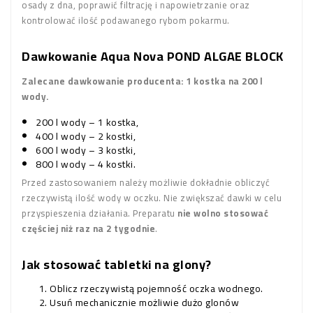
osady z dna, poprawić filtrację i napowietrzanie oraz
kontrolować ilość podawanego rybom pokarmu.
Dawkowanie Aqua Nova POND ALGAE BLOCK
Zalecane dawkowanie producenta: 1 kostka na 200 l
wody.
200 l wody – 1 kostka,
400 l wody – 2 kostki,
600 l wody – 3 kostki,
800 l wody – 4 kostki.
Przed zastosowaniem należy możliwie dokładnie obliczyć
rzeczywistą ilość wody w oczku. Nie zwiększać dawki w celu
przyspieszenia działania. Preparatu
nie wolno stosować
częściej niż raz na 2 tygodnie
.
Jak stosować tabletki na glony?
Oblicz rzeczywistą pojemność oczka wodnego.
Usuń mechanicznie możliwie dużo glonów