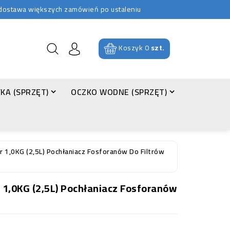
b dostawa większych zamówień po ustaleniu
Koszyk
0
szt.
KA (SPRZĘT)
OCZKO WODNE (SPRZĘT)
r 1,0KG (2,5L) Pochłaniacz Fosforanów Do Filtrów
r 1,0KG (2,5L) Pochłaniacz Fosforanów