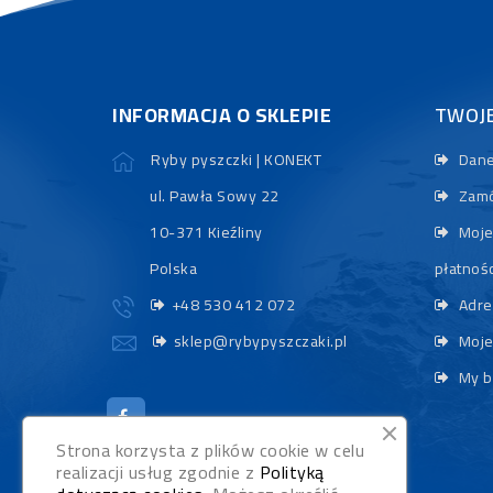
INFORMACJA O SKLEPIE
TWOJ
Ryby pyszczki | KONEKT
Dane
ul. Pawła Sowy 22
Zamó
10-371 Kieźliny
Moje
Polska
płatnośc
+48 530 412 072
Adre
sklep@rybypyszczaki.pl
Moje
My b
Strona korzysta z plików cookie w celu
realizacji usług zgodnie z
Polityką