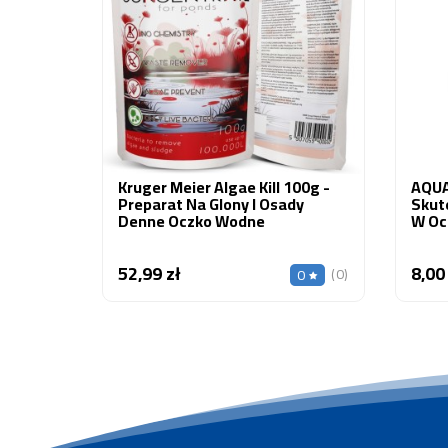
Kruger Meier Algae Kill 100g -
AQUA
Preparat Na Glony I Osady
Skut
Denne Oczko Wodne
W Oc
52,99 zł
8,00
Cena
(0)
0