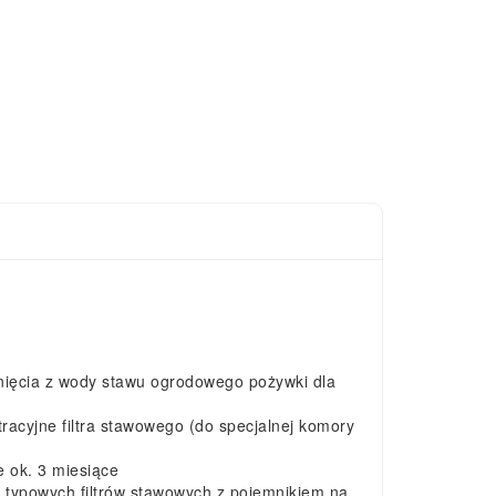
unięcia z wody stawu ogrodowego pożywki dla
racyjne filtra stawowego (do specjalnej komory
e ok. 3 miesiące
h typowych filtrów stawowych z pojemnikiem na