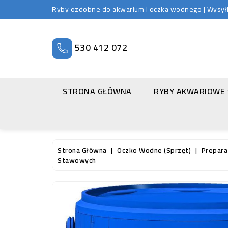
Ryby ozdobne do akwarium i oczka wodnego | Wysyłka
530 412 072
STRONA GŁÓWNA
RYBY AKWARIOWE
Strona Główna
Oczko Wodne (sprzęt)
Prepara
Stawowych