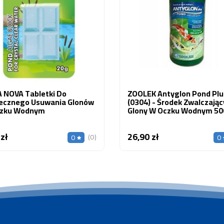
 NOVA Tabletki Do
ZOOLEK Antyglon Pond Plu
ecznego Usuwania Glonów
(0304) - Środek Zwalczając
zku Wodnym
Glony W Oczku Wodnym 50
 zł
26,90 zł
Cena
Cena
(0)
0
0