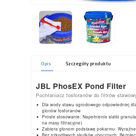
Opis
Szczegóły produktu
JBL PhosEX Pond Filter
Pochłaniacz fosforanów do filtrów stawow
Dla wody stawu ogrodowego odpowiedniej dla 
glonów fosforanów
Proste stosowanie: Napełnienie siatki granul
na masy filtracyjne)
Zabiera glonom podstawę pokarmu: Wyraźne ob
Bez szkodliwych skutków ubocznych: Bezpiecz