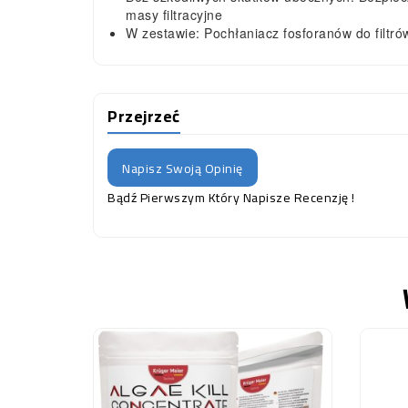
masy filtracyjne
W zestawie: Pochłaniacz fosforanów do filtró
Przejrzeć
Napisz Swoją Opinię
Bądź Pierwszym Który Napisze Recenzję !