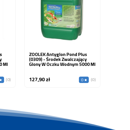
104,99
s
ZOOLEK Antyglon Pond Plus
y
(0309) - Środek Zwalczający
0 Ml
Glony W Oczku Wodnym 5000 Ml
127,90 zł
Cena
(0)
(0)
0