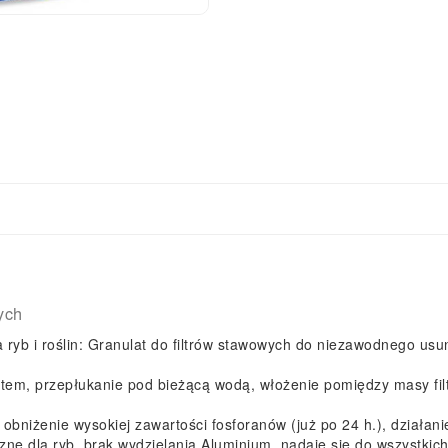
ych
ryb i roślin: Granulat do filtrów stawowych do niezawodnego us
atem, przepłukanie pod bieżącą wodą, włożenie pomiędzy masy filt
niżenie wysokiej zawartości fosforanów (już po 24 h.), działani
ne dla ryb, brak wydzielania Aluminium, nadaje się do wszystkic