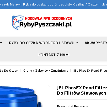
 ryb Malawi | Ryby do oczka: odbiór osobisty Kieźliny / Olsztyn lu
RYBY DO OCZKA WODNEGO I STAWU
AKWARYSTY
ZŁOTA ORFA (LEUCISCUS IDUS VAR. ORFUS)
KONTAKT Z NAMI
ty Do Oczek
Glony / Zakwity / Zmętnienia
JBL PhosEX Pond Filte
JBL PhosEX Pond Filte
Do Filtrów Stawowych
Przeczytaj Recenzję