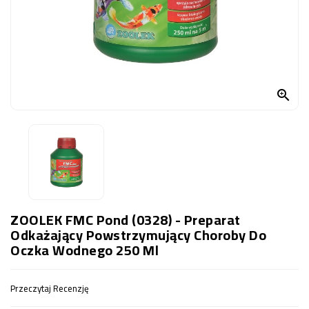
OCZKO
WODNE
(SPRZĘT)
KONTAKT
Z

NAMI
ZOOLEK FMC Pond (0328) - Preparat
Odkażający Powstrzymujący Choroby Do
Oczka Wodnego 250 Ml
Przeczytaj Recenzję