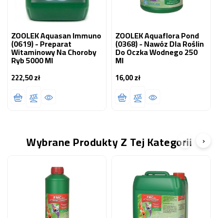
ZOOLEK Aquasan Immuno
ZOOLEK Aquaflora Pond
(0619) - Preparat
(0368) - Nawóz Dla Roślin
Witaminowy Na Choroby
Do Oczka Wodnego 250
Ryb 5000 Ml
Ml
222,50 zł
16,00 zł
Cena
Cena
Wybrane Produkty Z Tej Kategorii
‹
›