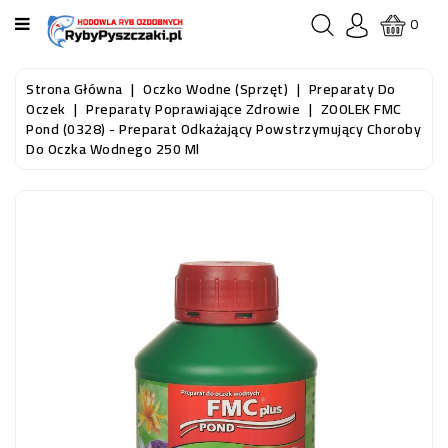
KATEGORIA
0
STRONA
Strona Główna
Oczko Wodne (sprzęt)
Preparaty Do
GŁÓWNA
Oczek
Preparaty Poprawiające Zdrowie
ZOOLEK FMC
Pond (0328) - Preparat Odkażający Powstrzymujący Choroby
Do Oczka Wodnego 250 Ml
RYBY
AKWARIOWE
RYBY
DO
OCZKA
WODNEGO
I
STAWU
AKWARYSTYKA
(SPRZĘT)