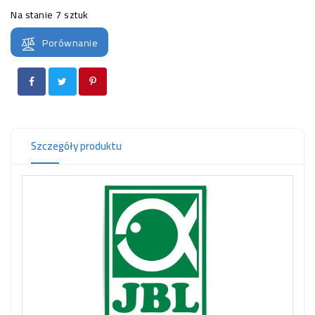
OCZKO
Na stanie
7 sztuk
WODNE
(SPRZĘT)
Porównanie
KONTAKT
Z
NAMI
Szczegóły produktu