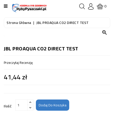
KATEGORIA
0
STRONA
Strona Główna
JBL PROAQUA CO2 DIRECT TEST
GŁÓWNA

RYBY
AKWARIOWE
JBL PROAQUA CO2 DIRECT TEST
RYBY
Przeczytaj Recenzję
DO
OCZKA
41,44 zł
WODNEGO
I
STAWU
AKWARYSTYKA
(SPRZĘT)
Dodaj Do Koszyka
Ilość