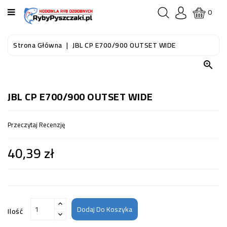
KATEGORIA
0
STRONA
Strona Główna
JBL CP E700/900 OUTSET WIDE
GŁÓWNA

RYBY
AKWARIOWE
JBL CP E700/900 OUTSET WIDE
RYBY
Przeczytaj Recenzję
DO
OCZKA
40,39 zł
WODNEGO
I
STAWU
AKWARYSTYKA
(SPRZĘT)
Dodaj Do Koszyka
Ilość