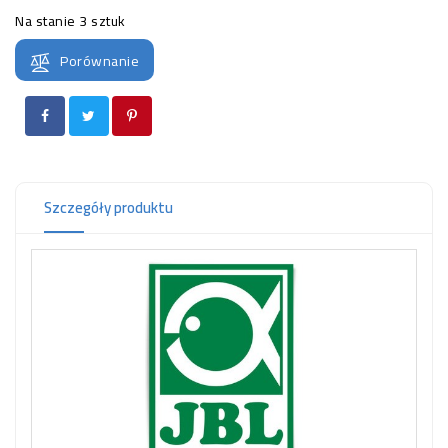
OCZKO
Na stanie
3 sztuk
WODNE
(SPRZĘT)
Porównanie
KONTAKT
Z
NAMI
Szczegóły produktu