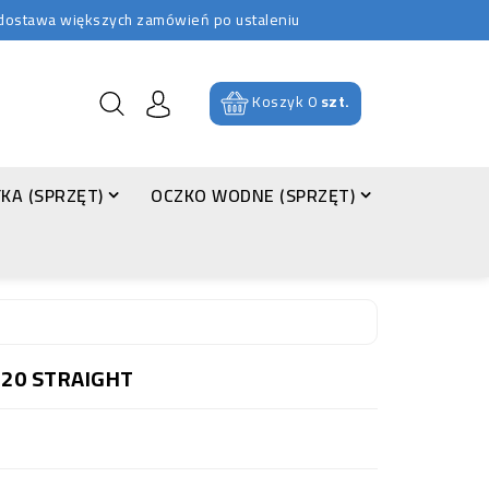
b dostawa większych zamówień po ustaleniu
Koszyk
0
szt.
KA (SPRZĘT)
OCZKO WODNE (SPRZĘT)
 20 STRAIGHT