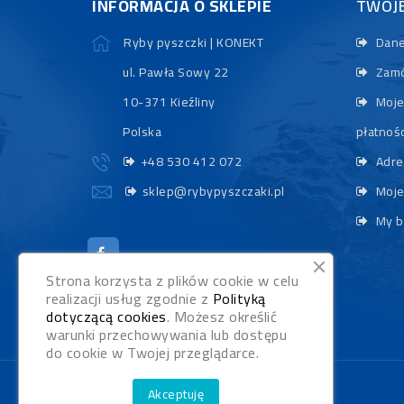
INFORMACJA O SKLEPIE
TWOJ
Ryby pyszczki | KONEKT
Dane
ul. Pawła Sowy 22
Zamó
10-371 Kieźliny
Moje
Polska
płatnośc
+48 530 412 072
Adre
sklep@rybypyszczaki.pl
Moje
My b
Strona korzysta z plików cookie w celu
realizacji usług zgodnie z
Polityką
dotyczącą cookies
. Możesz określić
warunki przechowywania lub dostępu
do cookie w Twojej przeglądarce.
Akceptuję