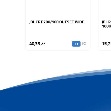
JBL CP E700/900 OUTSET WIDE
JBL 
100 
40,39 zł
15,7
Cena
(0)
0