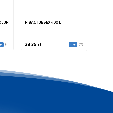
COLOR
R BACTOESEX 400 L
23,35 zł
Cena
(0)
(0)
0