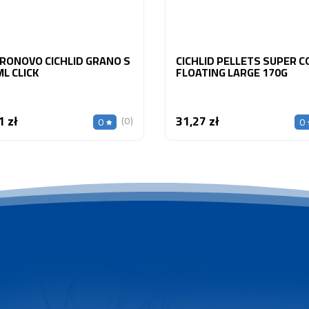
PRONOVO CICHLID GRANO S
CICHLID PELLETS SUPER 
ML CLICK
FLOATING LARGE 170G
1 zł
31,27 zł
Cena
Cena
(0)
0
0