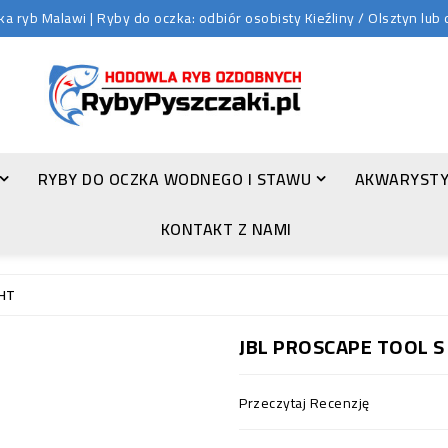
 ryb Malawi | Ryby do oczka: odbiór osobisty Kieźliny / Olsztyn lu
RYBY DO OCZKA WODNEGO I STAWU
AKWARYSTY
ZŁOTA ORFA (LEUCISCUS IDUS VAR. ORFUS)
KONTAKT Z NAMI
GHT
JBL PROSCAPE TOOL S
Przeczytaj Recenzję