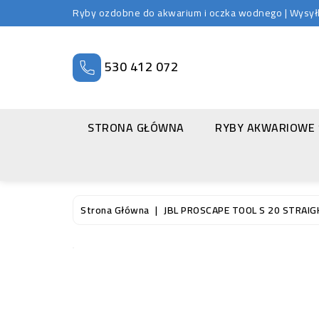
Ryby ozdobne do akwarium i oczka wodnego | Wysyłka
530 412 072
STRONA GŁÓWNA
RYBY AKWARIOWE
Strona Główna
JBL PROSCAPE TOOL S 20 STRAI