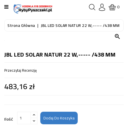
KATEGORIA
0
STRONA
Strona Główna
JBL LED SOLAR NATUR 22 W,----- /438 MM
GŁÓWNA

RYBY
AKWARIOWE
JBL LED SOLAR NATUR 22 W,----- /438 MM
RYBY
Przeczytaj Recenzję
DO
OCZKA
483,16 zł
WODNEGO
I
STAWU
AKWARYSTYKA
(SPRZĘT)
Dodaj Do Koszyka
Ilość