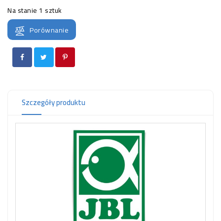
OCZKO
Na stanie
1 sztuk
WODNE
(SPRZĘT)
Porównanie
KONTAKT
Z
NAMI
Szczegóły produktu