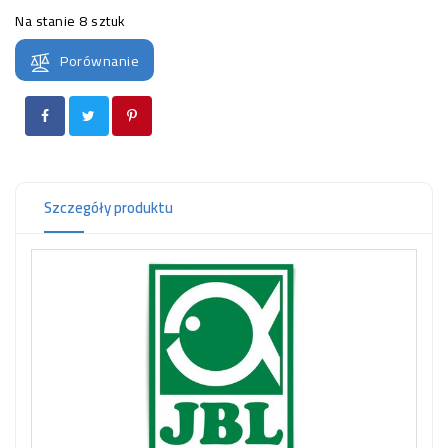
OCZKO
Na stanie
8 sztuk
WODNE
(SPRZĘT)
Porównanie
KONTAKT
Z
NAMI
Szczegóły produktu