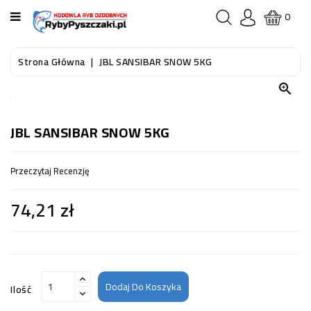
KATEGORIA
0
STRONA
Strona Główna
JBL SANSIBAR SNOW 5KG
GŁÓWNA

RYBY
AKWARIOWE
JBL SANSIBAR SNOW 5KG
RYBY
Przeczytaj Recenzję
DO
OCZKA
74,21 zł
WODNEGO
I
STAWU
AKWARYSTYKA
(SPRZĘT)
Dodaj Do Koszyka
Ilość