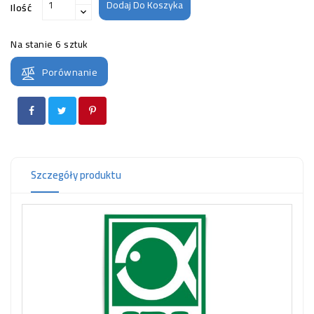
Dodaj Do Koszyka
OCZKO
Ilość
WODNE
(SPRZĘT)
Na stanie
6 sztuk
Porównanie
KONTAKT
Z
NAMI
Szczegóły produktu