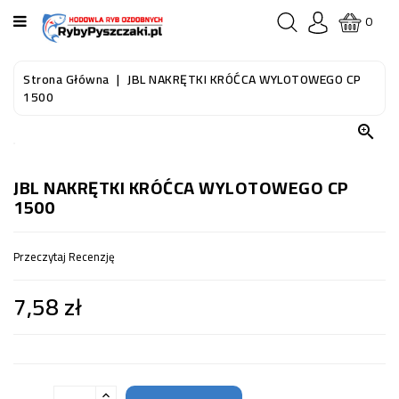
KATEGORIA
0
STRONA
Strona Główna
JBL NAKRĘTKI KRÓĆCA WYLOTOWEGO CP
GŁÓWNA
1500

RYBY
AKWARIOWE
JBL NAKRĘTKI KRÓĆCA WYLOTOWEGO CP
1500
RYBY
DO
OCZKA
Przeczytaj Recenzję
WODNEGO
I
7,58 zł
STAWU
AKWARYSTYKA
(SPRZĘT)