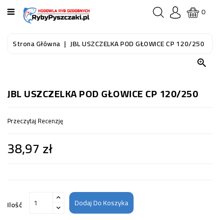
KATEGORIA
0
STRONA
Strona Główna
JBL USZCZELKA POD GŁOWICE CP 120/250
GŁÓWNA

RYBY
AKWARIOWE
JBL USZCZELKA POD GŁOWICE CP 120/250
RYBY
Przeczytaj Recenzję
DO
OCZKA
38,97 zł
WODNEGO
I
STAWU
AKWARYSTYKA
(SPRZĘT)
Dodaj Do Koszyka
Ilość