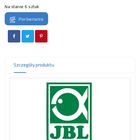
OCZKO
Na stanie
6 sztuk
WODNE
(SPRZĘT)
Porównanie
KONTAKT
Z
NAMI
Szczegóły produktu