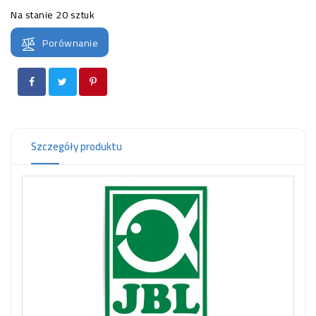
OCZKO
Na stanie
20 sztuk
WODNE
(SPRZĘT)
Porównanie
KONTAKT
Z
NAMI
Szczegóły produktu