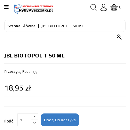
KATEGORIA
0
STRONA
Strona Główna
JBL BIOTOPOL T 50 ML
GŁÓWNA

RYBY
AKWARIOWE
JBL BIOTOPOL T 50 ML
RYBY
Przeczytaj Recenzję
DO
OCZKA
18,95 zł
WODNEGO
I
STAWU
AKWARYSTYKA
(SPRZĘT)
Dodaj Do Koszyka
Ilość