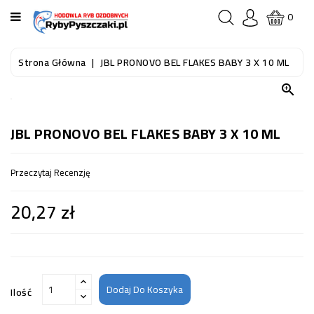
KATEGORIA
0
STRONA
Strona Główna
JBL PRONOVO BEL FLAKES BABY 3 X 10 ML
GŁÓWNA

RYBY
AKWARIOWE
JBL PRONOVO BEL FLAKES BABY 3 X 10 ML
RYBY
Przeczytaj Recenzję
DO
OCZKA
20,27 zł
WODNEGO
I
STAWU
AKWARYSTYKA
(SPRZĘT)
Dodaj Do Koszyka
Ilość