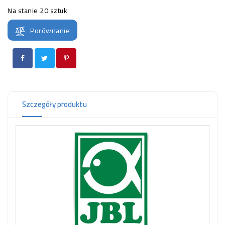
OCZKO
Na stanie
20 sztuk
WODNE
(SPRZĘT)
Porównanie
KONTAKT
Z
NAMI
Szczegóły produktu