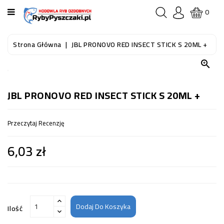
KATEGORIA
0
STRONA
Strona Główna
JBL PRONOVO RED INSECT STICK S 20ML +
GŁÓWNA

RYBY
AKWARIOWE
JBL PRONOVO RED INSECT STICK S 20ML +
RYBY
Przeczytaj Recenzję
DO
OCZKA
6,03 zł
WODNEGO
I
STAWU
AKWARYSTYKA
(SPRZĘT)
Dodaj Do Koszyka
Ilość