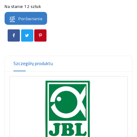
OCZKO
Na stanie
12 sztuk
WODNE
(SPRZĘT)
Porównanie
KONTAKT
Z
NAMI
Szczegóły produktu