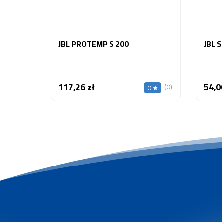
JBL PROTEMP S 200
JBL 
117,26 zł
54,0
Cena
(0)
0