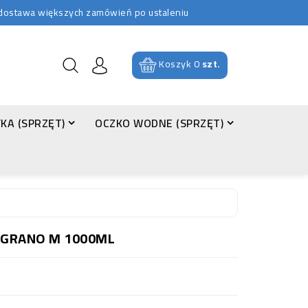
b dostawa większych zamówień po ustaleniu
Koszyk
0
szt.
KA (SPRZĘT)
OCZKO WODNE (SPRZĘT)
D GRANO M 1000ML