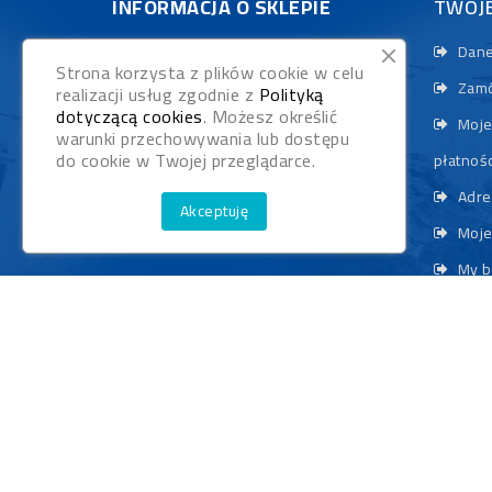
INFORMACJA O SKLEPIE
TWOJ
Ryby pyszczki | KONEKT
Dane
Strona korzysta z plików cookie w celu
ul. Pawła Sowy 22
Zamó
realizacji usług zgodnie z
Polityką
dotyczącą cookies
. Możesz określić
10-371 Kieźliny
Moje
warunki przechowywania lub dostępu
do cookie w Twojej przeglądarce.
Polska
płatnośc
+48 530 412 072
Adre
Akceptuję
sklep@rybypyszczaki.pl
Moje
My b