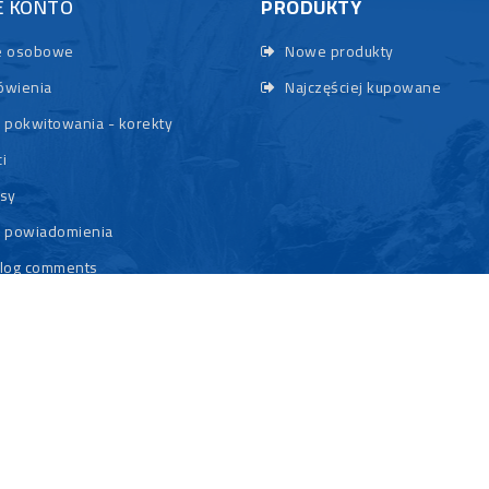
E KONTO
PRODUKTY
 osobowe
Nowe produkty
wienia
Najczęściej kupowane
 pokwitowania - korekty
i
sy
 powiadomienia
log comments
© 2026 - Rybypyszczaki.pl