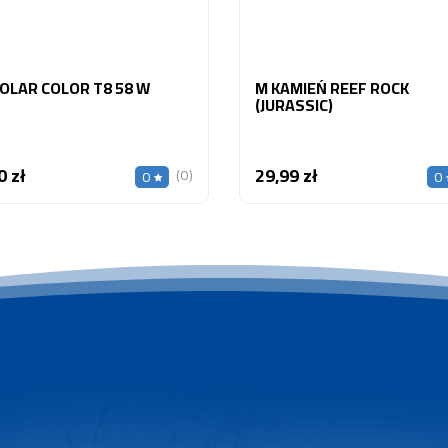
SOLAR COLOR T8 58 W
M KAMIEŃ REEF ROCK
(JURASSIC)
0 zł
29,99 zł
Cena
Cena
(0)
0
0