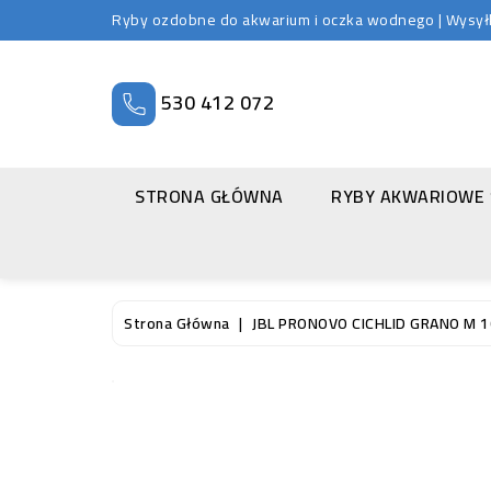
Ryby ozdobne do akwarium i oczka wodnego | Wysyłka
530 412 072
STRONA GŁÓWNA
RYBY AKWARIOWE
Strona Główna
JBL PRONOVO CICHLID GRANO M 