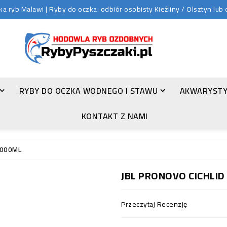
 ryb Malawi | Ryby do oczka: odbiór osobisty Kieźliny / Olsztyn lu
RYBY DO OCZKA WODNEGO I STAWU
AKWARYSTY
ZŁOTA ORFA (LEUCISCUS IDUS VAR. ORFUS)
KONTAKT Z NAMI
1000ML
JBL PRONOVO CICHLI
Przeczytaj Recenzję