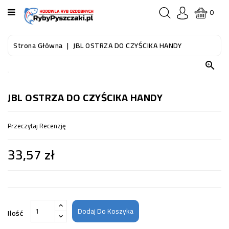
KATEGORIA
0
STRONA
Strona Główna
JBL OSTRZA DO CZYŚCIKA HANDY
GŁÓWNA

RYBY
AKWARIOWE
JBL OSTRZA DO CZYŚCIKA HANDY
RYBY
Przeczytaj Recenzję
DO
OCZKA
33,57 zł
WODNEGO
I
STAWU
AKWARYSTYKA
(SPRZĘT)
Dodaj Do Koszyka
Ilość