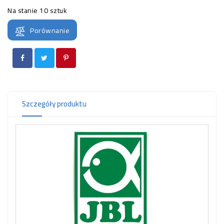
OCZKO
Na stanie
10 sztuk
WODNE
(SPRZĘT)
Porównanie
KONTAKT
Z
NAMI
Szczegóły produktu