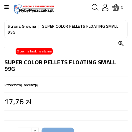
KATEGORIA
0
STRONA
Strona Główna
SUPER COLOR PELLETS FLOATING SMALL
GŁÓWNA
99G

RYBY
Obecnie brak na stanie
AKWARIOWE
SUPER COLOR PELLETS FLOATING SMALL
99G
RYBY
DO
OCZKA
Przeczytaj Recenzję
WODNEGO
I
17,76 zł
STAWU
AKWARYSTYKA
(SPRZĘT)