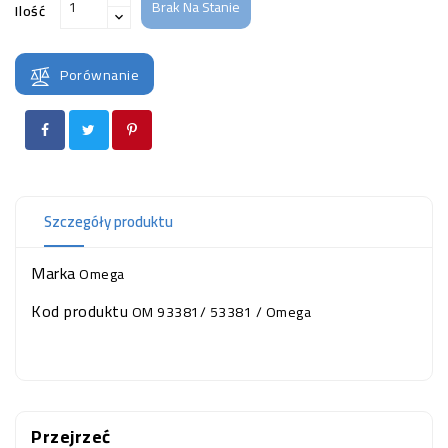
Brak Na Stanie
OCZKO
Ilość
WODNE
(SPRZĘT)
Porównanie
KONTAKT
Z
NAMI
Szczegóły produktu
Marka
Omega
Kod produktu
OM 93381/ 53381 / Omega
Przejrzeć