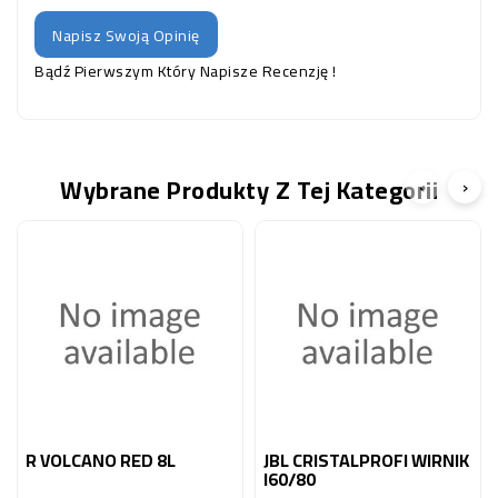
Napisz Swoją Opinię
Bądź Pierwszym Który Napisze Recenzję !
Wybrane Produkty Z Tej Kategorii
‹
›
R VOLCANO RED 8L
JBL CRISTALPROFI WIRNIK
I60/80