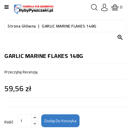
KATEGORIA
0
STRONA
Strona Główna
GARLIC MARINE FLAKES 148G
GŁÓWNA

RYBY
AKWARIOWE
GARLIC MARINE FLAKES 148G
RYBY
Przeczytaj Recenzję
DO
OCZKA
59,56 zł
WODNEGO
I
STAWU
AKWARYSTYKA
(SPRZĘT)
Dodaj Do Koszyka
Ilość