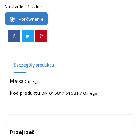
OCZKO
Na stanie
11 sztuk
WODNE
(SPRZĘT)
Porównanie
KONTAKT
Z
NAMI
Szczegóły produktu
Marka
Omega
Kod produktu
OM 01581/ 51581 / Omega
Przejrzeć