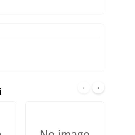
‹
›
i
JBL TE