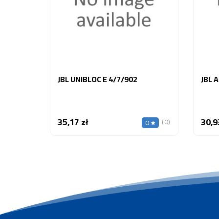
JBL UNIBLOC E 4/7/902
JBL 
35,17 zł
30,9
Cena
(0)
0