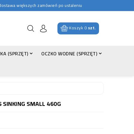
b dostawa większych zamówień po ustaleniu
Koszyk
0
szt.
KA (SPRZĘT)
OCZKO WODNE (SPRZĘT)
 SINKING SMALL 460G