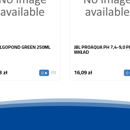
ALGOPOND GREEN 250ML
JBL PROAQUA PH 7,4-9,0 P
WKŁAD
3 zł
16,09 zł
Cena
Cena
(0)
0
0