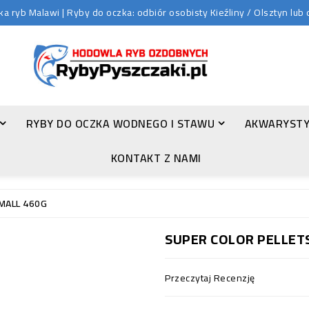
 ryb Malawi | Ryby do oczka: odbiór osobisty Kieźliny / Olsztyn lu
RYBY DO OCZKA WODNEGO I STAWU
AKWARYSTY
ZŁOTA ORFA (LEUCISCUS IDUS VAR. ORFUS)
KONTAKT Z NAMI
SMALL 460G
SUPER COLOR PELLETS
Przeczytaj Recenzję