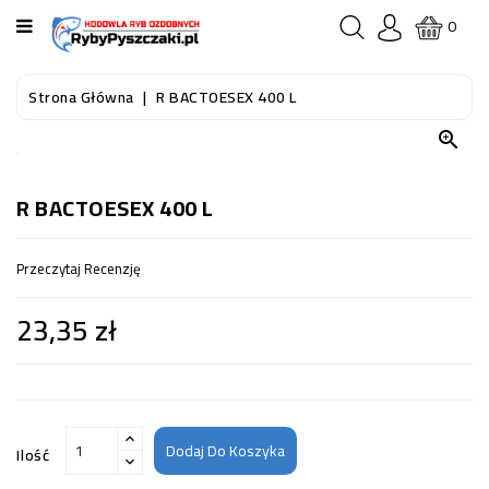
KATEGORIA
0
STRONA
Strona Główna
R BACTOESEX 400 L
GŁÓWNA

RYBY
AKWARIOWE
R BACTOESEX 400 L
RYBY
Przeczytaj Recenzję
DO
OCZKA
23,35 zł
WODNEGO
I
STAWU
AKWARYSTYKA
(SPRZĘT)
Dodaj Do Koszyka
Ilość