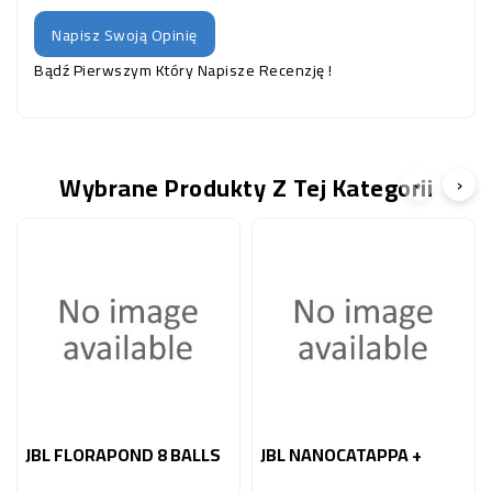
Napisz Swoją Opinię
Bądź Pierwszym Który Napisze Recenzję !
Wybrane Produkty Z Tej Kategorii
‹
›
JBL FLORAPOND 8 BALLS
JBL NANOCATAPPA +