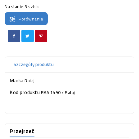
OCZKO
Na stanie
3 sztuk
WODNE
(SPRZĘT)
Porównanie
KONTAKT
Z
NAMI
Szczegóły produktu
Marka
Rataj
Kod produktu
RAA 1490 / Rataj
Przejrzeć