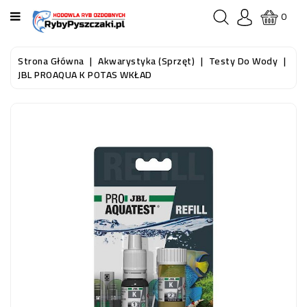
KATEGORIA
0
STRONA
Strona Główna
Akwarystyka (sprzęt)
Testy Do Wody
GŁÓWNA
JBL PROAQUA K POTAS WKŁAD
RYBY
AKWARIOWE
RYBY
DO
OCZKA
WODNEGO
I
STAWU
AKWARYSTYKA
(SPRZĘT)