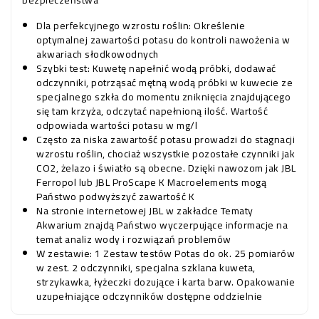
bezpieczeństwa
Dla perfekcyjnego wzrostu roślin: Określenie
optymalnej zawartości potasu do kontroli nawożenia w
akwariach słodkowodnych
Szybki test: Kuwetę napełnić wodą próbki, dodawać
odczynniki, potrząsać mętną wodą próbki w kuwecie ze
specjalnego szkła do momentu zniknięcia znajdującego
się tam krzyża, odczytać napełnioną ilość. Wartość
odpowiada wartości potasu w mg/l
Często za niska zawartość potasu prowadzi do stagnacji
wzrostu roślin, chociaż wszystkie pozostałe czynniki jak
CO2, żelazo i światło są obecne. Dzięki nawozom jak JBL
Ferropol lub JBL ProScape K Macroelements mogą
Państwo podwyższyć zawartość K
Na stronie internetowej JBL w zakładce Tematy
Akwarium znajdą Państwo wyczerpujące informacje na
temat analiz wody i rozwiązań problemów
W zestawie: 1 Zestaw testów Potas do ok. 25 pomiarów
w zest. 2 odczynniki, specjalna szklana kuweta,
strzykawka, łyżeczki dozujące i karta barw. Opakowanie
uzupełniające odczynników dostępne oddzielnie