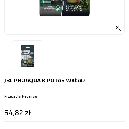
OCZKO
WODNE
(SPRZĘT)

KONTAKT
Z
NAMI
JBL PROAQUA K POTAS WKŁAD
Przeczytaj Recenzję
54,82 zł