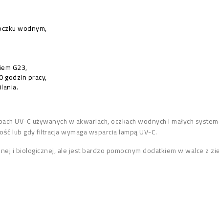
 oczku wodnym,
iem G23,
 godzin pracy,
lania.
ch UV-C używanych w akwariach, oczkach wodnych i małych systemach
tość lub gdy filtracja wymaga wsparcia lampą UV-C.
znej i biologicznej, ale jest bardzo pomocnym dodatkiem w walce z zi