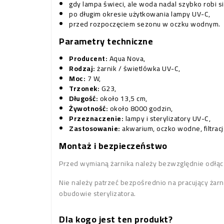
gdy lampa świeci, ale woda nadal szybko robi si
po długim okresie użytkowania lampy UV-C,
przed rozpoczęciem sezonu w oczku wodnym.
Parametry techniczne
Producent:
Aqua Nova,
Rodzaj:
żarnik / świetlówka UV-C,
Moc:
7 W,
Trzonek:
G23,
Długość:
około 13,5 cm,
Żywotność:
około 8000 godzin,
Przeznaczenie:
lampy i sterylizatory UV-C,
Zastosowanie:
akwarium, oczko wodne, filtracj
Montaż i bezpieczeństwo
Przed wymianą żarnika należy bezwzględnie odłączy
Nie należy patrzeć bezpośrednio na pracujący żar
obudowie sterylizatora.
Dla kogo jest ten produkt?