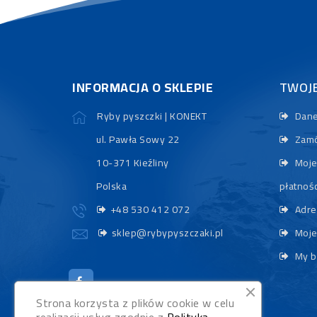
INFORMACJA O SKLEPIE
TWOJ
Ryby pyszczki | KONEKT
Dane
ul. Pawła Sowy 22
Zamó
10-371 Kieźliny
Moje
Polska
płatnośc
+48 530 412 072
Adre
sklep@rybypyszczaki.pl
Moje
My b
Strona korzysta z plików cookie w celu