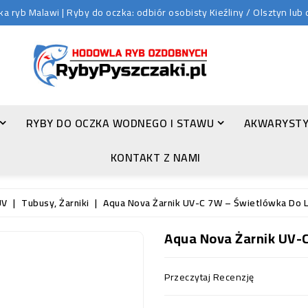
 ryb Malawi | Ryby do oczka: odbiór osobisty Kieźliny / Olsztyn lu
RYBY DO OCZKA WODNEGO I STAWU
AKWARYSTY
ZŁOTA ORFA (LEUCISCUS IDUS VAR. ORFUS)
KONTAKT Z NAMI
UV
Tubusy, Żarniki
Aqua Nova Żarnik UV-C 7W – Świetlówka Do 
Aqua Nova Żarnik UV-
Przeczytaj Recenzję