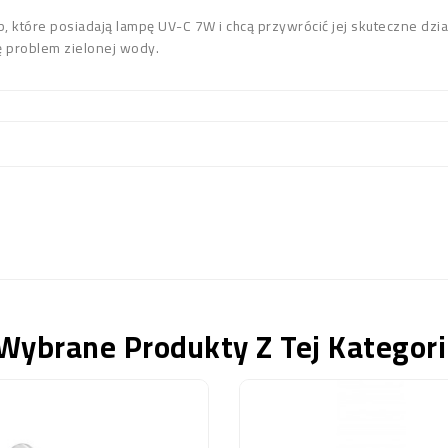
które posiadają lampę UV-C 7W i chcą przywrócić jej skuteczne działa
ę problem zielonej wody.
Wybrane Produkty Z Tej Kategori