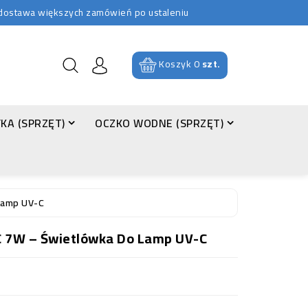
b dostawa większych zamówień po ustaleniu
Koszyk
0
szt.
KA (SPRZĘT)
OCZKO WODNE (SPRZĘT)
Lamp UV-C
C 7W – Świetlówka Do Lamp UV-C