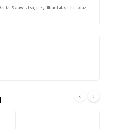
nie. Sprawdzi się przy filtracji akwarium oraz
‹
›
i
Obecnie