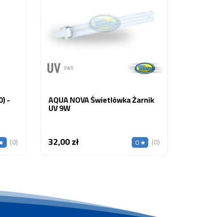
AQUA N
NPF-20 
Do Lamp
Ciśnie
26,00 z
) -
AQUA NOVA Świetlówka Żarnik
UV 9W
32,00 zł
Cena
(0)
(0)
0