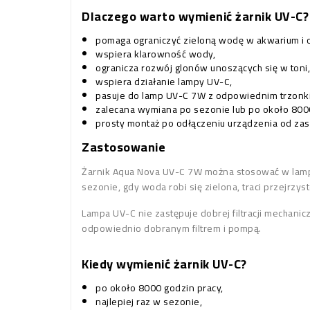
Dlaczego warto wymienić żarnik UV-C?
pomaga ograniczyć zieloną wodę w akwarium i
wspiera klarowność wody,
ogranicza rozwój glonów unoszących się w toni,
wspiera działanie lampy UV-C,
pasuje do lamp UV-C 7W z odpowiednim trzonk
zalecana wymiana po sezonie lub po około 8000
prosty montaż po odłączeniu urządzenia od zasi
Zastosowanie
Żarnik Aqua Nova UV-C 7W można stosować w lampa
sezonie, gdy woda robi się zielona, traci przejrzys
Lampa UV-C nie zastępuje dobrej filtracji mechanic
odpowiednio dobranym filtrem i pompą.
Kiedy wymienić żarnik UV-C?
po około 8000 godzin pracy,
najlepiej raz w sezonie,