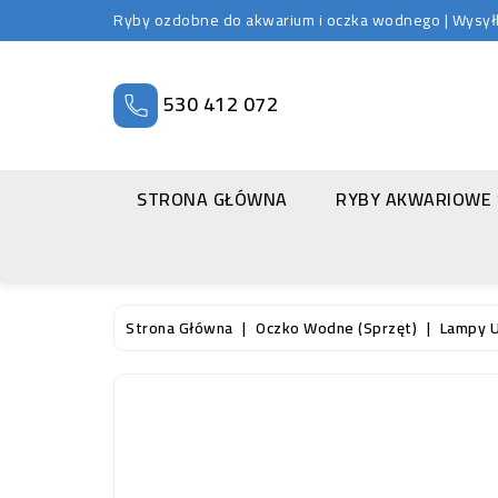
Ryby ozdobne do akwarium i oczka wodnego | Wysyłka
530 412 072
STRONA GŁÓWNA
RYBY AKWARIOWE
Strona Główna
Oczko Wodne (sprzęt)
Lampy 