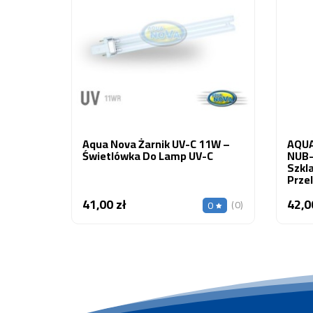
Aqua Nova Żarnik UV-C 11W –
AQUA
Świetlówka Do Lamp UV-C
NUB-
Szkl
Prze
41,00 zł
42,0
Cena
(0)
0