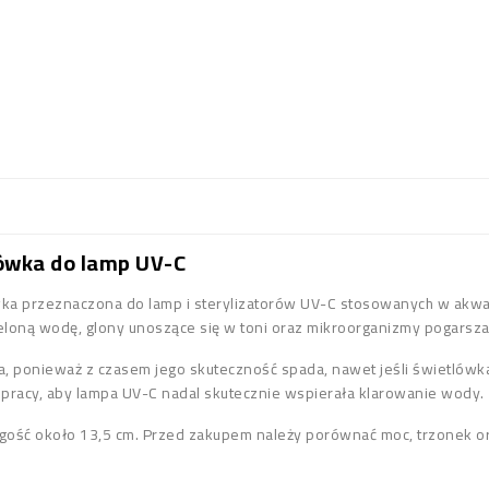
ówka do lamp UV-C
a przeznaczona do lamp i sterylizatorów UV-C stosowanych w akwar
loną wodę, glony unoszące się w toni oraz mikroorganizmy pogarsza
, ponieważ z czasem jego skuteczność spada, nawet jeśli świetlówka
 pracy, aby lampa UV-C nadal skutecznie wspierała klarowanie wody.
gość około 13,5 cm. Przed zakupem należy porównać moc, trzonek or