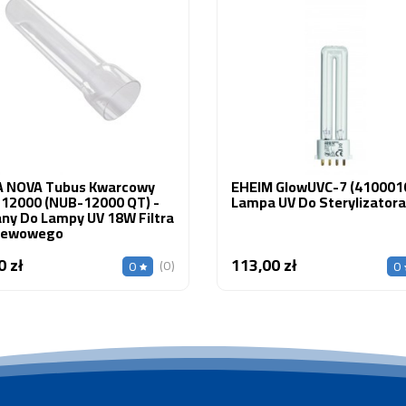
 NOVA Tubus Kwarcowy
EHEIM GlowUVC-7 (4100010
12000 (NUB-12000 QT) -
Lampa UV Do Sterylizatora
any Do Lampy UV 18W Filtra
lewowego
0 zł
113,00 zł
Cena
Cena
(0)
0
0