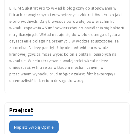
EHEIM Substrat Pro to wkład biologiczny do stosowania w
filtrach zewnętrznych i wewnętrznych zbiorników słodko jak i
słono wodnych. Dzięki wysoce porowatej powierzchni litr
wkładu zapewnia 450m² powierzchni do osiedlania się bakterii
nitryfikacyjnych. Wkład nadaje się do wielokrotnego użytku a
czyszczenie polega na przemyciu w wodzie spuszczonej ze
zbiornika. Należy pamiętać by nie myć wkładu w wodzie
kranowej gdyż ta może wybić kolonie bakterii osiadłych na
wkładzie. W celu utrzymania wydajności wkład należy
umieszczać w filtrze za wkładem mechanicznym, w
przeciwnym wypadku brud mógłby zakryć filtr bakteryjny i
uniemożliwić bakteriom dostęp do wody.
Przejrzeć
Napisz Swoją Opinię