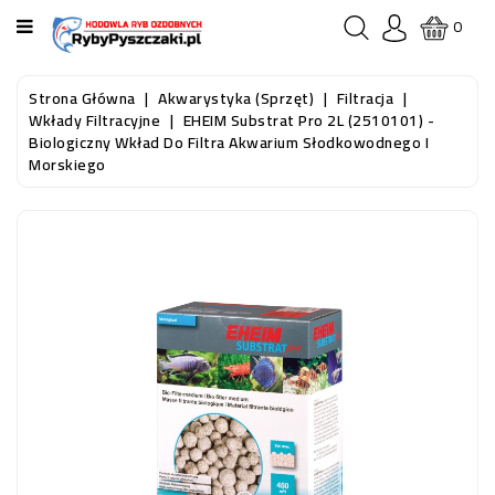
KATEGORIA
0
STRONA
Strona Główna
Akwarystyka (sprzęt)
Filtracja
GŁÓWNA
Wkłady Filtracyjne
EHEIM Substrat Pro 2L (2510101) -
Biologiczny Wkład Do Filtra Akwarium Słodkowodnego I
Morskiego
RYBY
AKWARIOWE
RYBY
DO
OCZKA
WODNEGO
I
STAWU
AKWARYSTYKA
(SPRZĘT)