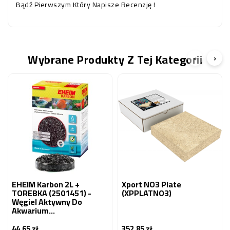
Bądź Pierwszym Który Napisze Recenzję !
Wybrane Produkty Z Tej Kategorii
‹
›
EHEIM Karbon 2L +
Xport NO3 Plate
TOREBKA (2501451) -
(XPPLATNO3)
Węgiel Aktywny Do
Akwarium
Słodkowodnego.
44,65 zł
352,85 zł
Cena
Cena