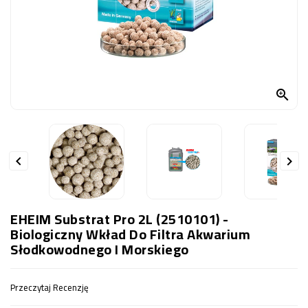
OCZKO
WODNE
(SPRZĘT)
KONTAKT
Z

NAMI


EHEIM Substrat Pro 2L (2510101) -
Biologiczny Wkład Do Filtra Akwarium
Słodkowodnego I Morskiego
Przeczytaj Recenzję