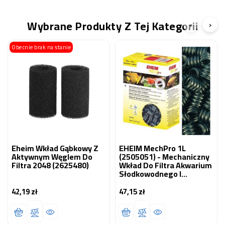
Wybrane Produkty Z Tej Kategorii
‹
›
Obecnie brak na stanie
Eheim Wkład Gąbkowy Z
EHEIM MechPro 1L
Aktywnym Węglem Do
(2505051) - Mechaniczny
Filtra 2048 (2625480)
Wkład Do Filtra Akwarium
Słodkowodnego I
Morskiego
42,19 zł
47,15 zł
Cena
Cena