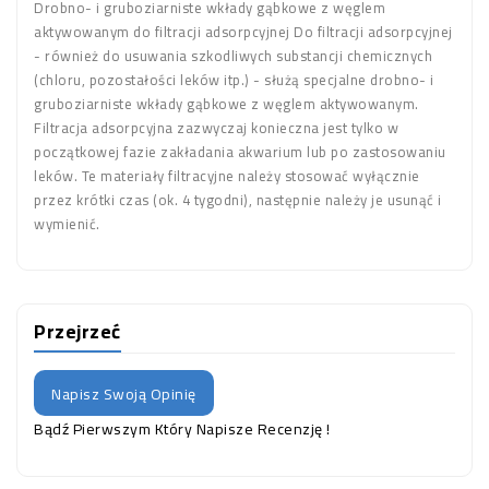
Drobno- i gruboziarniste wkłady gąbkowe z węglem
aktywowanym do filtracji adsorpcyjnej Do filtracji adsorpcyjnej
- również do usuwania szkodliwych substancji chemicznych
(chloru, pozostałości leków itp.) - służą specjalne drobno- i
gruboziarniste wkłady gąbkowe z węglem aktywowanym.
Filtracja adsorpcyjna zazwyczaj konieczna jest tylko w
początkowej fazie zakładania akwarium lub po zastosowaniu
leków. Te materiały filtracyjne należy stosować wyłącznie
przez krótki czas (ok. 4 tygodni), następnie należy je usunąć i
wymienić.
Przejrzeć
Napisz Swoją Opinię
Bądź Pierwszym Który Napisze Recenzję !