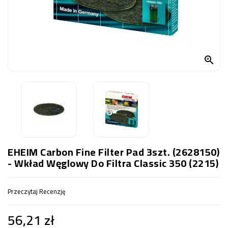
OCZKO
WODNE
(SPRZĘT)
KONTAKT

Z
NAMI
EHEIM Carbon Fine Filter Pad 3szt. (2628150)
- Wkład Węglowy Do Filtra Classic 350 (2215)
Przeczytaj Recenzję
56,21 zł