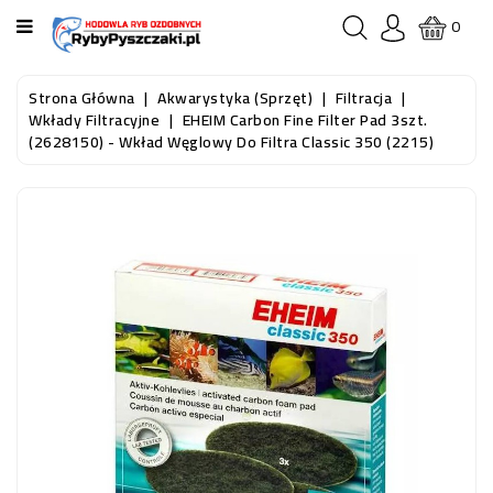
KATEGORIA
0
STRONA
Strona Główna
Akwarystyka (sprzęt)
Filtracja
GŁÓWNA
Wkłady Filtracyjne
EHEIM Carbon Fine Filter Pad 3szt.
(2628150) - Wkład Węglowy Do Filtra Classic 350 (2215)
RYBY
AKWARIOWE
RYBY
DO
OCZKA
WODNEGO
I
STAWU
AKWARYSTYKA
(SPRZĘT)