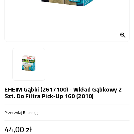
OCZKO
WODNE
(SPRZĘT)
KONTAKT

Z
NAMI
EHEIM Gąbki (2617100) - Wkład Gąbkowy 2
Szt. Do Filtra Pick-Up 160 (2010)
Przeczytaj Recenzję
44,00 zł