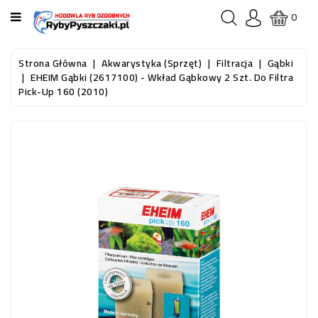
KATEGORIA
0
STRONA
Strona Główna
Akwarystyka (sprzęt)
Filtracja
Gąbki
GŁÓWNA
EHEIM Gąbki (2617100) - Wkład Gąbkowy 2 Szt. Do Filtra
Pick-Up 160 (2010)
RYBY
AKWARIOWE
RYBY
DO
OCZKA
WODNEGO
I
STAWU
AKWARYSTYKA
(SPRZĘT)