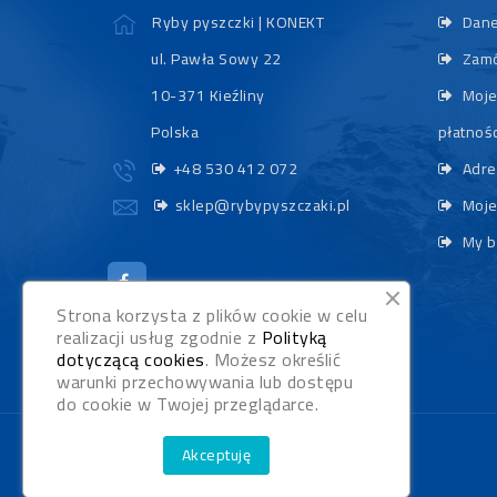
Ryby pyszczki | KONEKT
Dane
ul. Pawła Sowy 22
Zamó
10-371 Kieźliny
Moje
Polska
płatnośc
+48 530 412 072
Adre
sklep@rybypyszczaki.pl
Moje
My b
Strona korzysta z plików cookie w celu
realizacji usług zgodnie z
Polityką
dotyczącą cookies
. Możesz określić
warunki przechowywania lub dostępu
do cookie w Twojej przeglądarce.
Akceptuję
Realizacja:
WebStudioNet