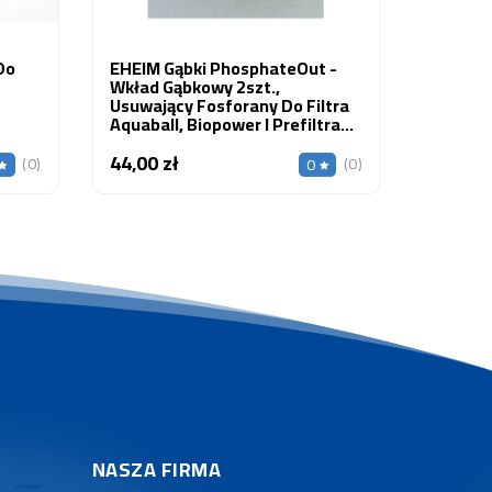
Do
EHEIM Gąbki PhosphateOut -
Wkład Gąbkowy 2szt.,
Usuwający Fosforany Do Filtra
Aquaball, Biopower I Prefiltra
40
44,00 zł
Cena
(0)
(0)
0
NASZA FIRMA