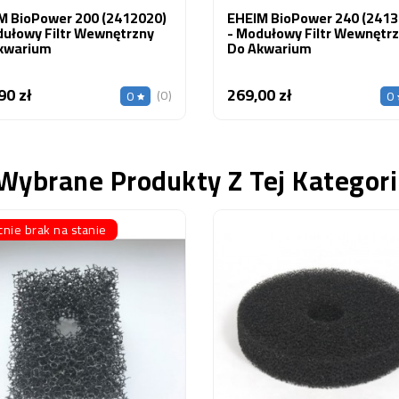
M BioPower 200 (2412020)
EHEIM BioPower 240 (2413
dułowy Filtr Wewnętrzny
- Modułowy Filtr Wewnętr
kwarium
Do Akwarium
90 zł
269,00 zł
Cena
Cena
(0)
0
0
Wybrane Produkty Z Tej Kategori
nie brak na stanie