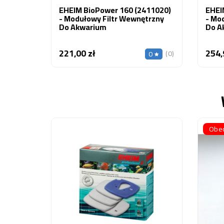
EHEIM BioPower 160 (2411020)
EHEI
- Modułowy Filtr Wewnętrzny
- Mo
Do Akwarium
Do A
221,00 zł
254,
Cena
(0)
0
Obec