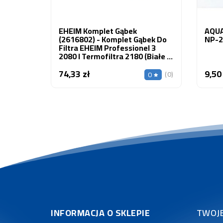
EHEIM Komplet Gąbek
AQUA
(2616802) - Komplet Gąbek Do
NP-2
Filtra EHEIM Professionel 3
2080 I Termofiltra 2180 (białe +
Niebieska)
74,33 zł
9,50
Cena
(0)
0
INFORMACJA O SKLEPIE
TWOJ