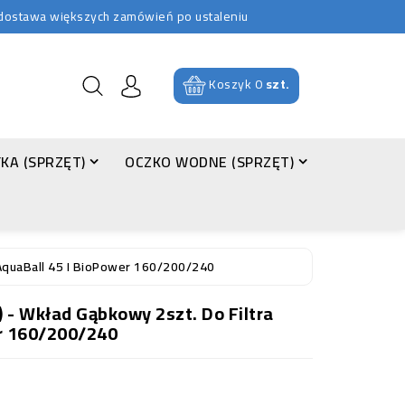
b dostawa większych zamówień po ustaleniu
Koszyk
0
szt.
KA (SPRZĘT)
OCZKO WODNE (SPRZĘT)
 AquaBall 45 I BioPower 160/200/240
 - Wkład Gąbkowy 2szt. Do Filtra
er 160/200/240