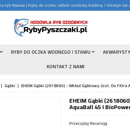
 ryb Malawi | Ryby do oczka: odbiór osobisty Kieźliny / Olsztyn lu
RYBY DO OCZKA WODNEGO I STAWU
AKWARYSTY
ZŁOTA ORFA (LEUCISCUS IDUS VAR. ORFUS)
KONTAKT Z NAMI
Gąbki
EHEIM Gąbki (2618060) - Wkład Gąbkowy 2szt. Do Filtra
EHEIM Gąbki (2618060)
AquaBall 45 I BioPow
Przeczytaj Recenzję