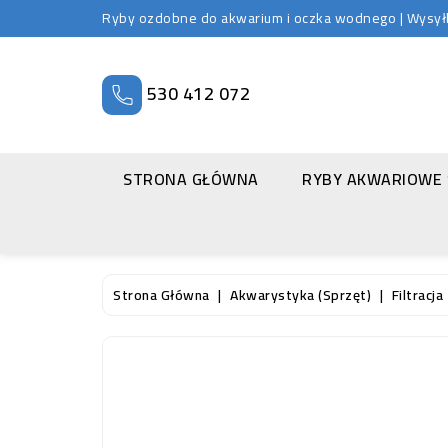
Ryby ozdobne do akwarium i oczka wodnego | Wysyłka
530 412 072
STRONA GŁÓWNA
RYBY AKWARIOWE
Strona Główna
Akwarystyka (sprzęt)
Filtracja