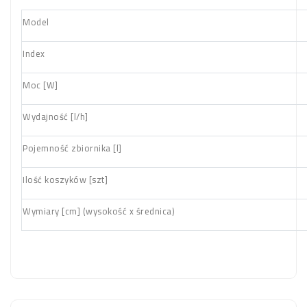
Model
Index
Moc [W]
Wydajność [l/h]
Pojemność zbiornika [l]
Ilość koszyków [szt]
Wymiary [cm] (wysokość x średnica)