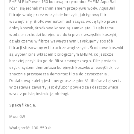
EHEIM BioPower 160 budową przypomina EHEIM AquaBall,
różni się jednak mechanizmem przepływu wody. AquaBall
filtruje wodę przez wszystkie koszyki, jak typowy filtr
wewnętrzny. BioPower natomiast zasysa wodę tylko przez
dolny koszyk, środkowe kosze są zamknięte. Dzięki temu
woda przechodzi kolejno od dołu przez wszystkie koszyki,
dzięki czemu w filtrze wewnętrznym uzyskujemy sposób
filtracji stosowany w filtrach zewnętrznych. Środkowe koszyki
są wypełnione wkładem biologicznym EHEIM, co jeszcze
bardziej przybliża go do filtra zewnętrznego. Filtr posiada
szybki system demontażu kolejnych koszyków, easyClick, co
znacznie przyspiesza demontaż filtra do czyszczenia .
Dodatkową zaletą jest energooszczędność filtrów z tej serii.
W zestawie zawarty jest dyfuzor powietrza i deszczownica
wraz z polską instrukcją obsługi.
Specyfikacja:
Moc: 6W
Wydajność: 180-550l/h