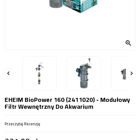
OCZKO
WODNE
(SPRZĘT)
KONTAKT
Z

NAMI


EHEIM BioPower 160 (2411020) - Modułowy
Filtr Wewnętrzny Do Akwarium
Przeczytaj Recenzję