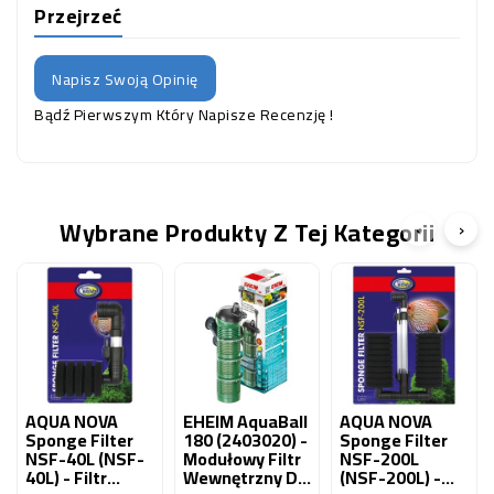
Przejrzeć
Napisz Swoją Opinię
Bądź Pierwszym Który Napisze Recenzję !
Wybrane Produkty Z Tej Kategorii
‹
›
AQUA NOVA
EHEIM AquaBall
AQUA NOVA
Sponge Filter
180 (2403020) -
Sponge Filter
NSF-40L (NSF-
Modułowy Filtr
NSF-200L
40L) - Filtr
Wewnętrzny Do
(NSF-200L) -