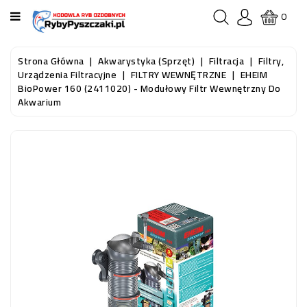
KATEGORIA
0
STRONA
Strona Główna
Akwarystyka (sprzęt)
Filtracja
Filtry,
GŁÓWNA
Urządzenia Filtracyjne
FILTRY WEWNĘTRZNE
EHEIM
BioPower 160 (2411020) - Modułowy Filtr Wewnętrzny Do
Akwarium
RYBY
AKWARIOWE
RYBY
DO
OCZKA
WODNEGO
I
STAWU
AKWARYSTYKA
(SPRZĘT)