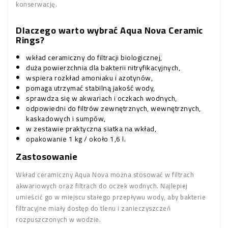
konserwację.
Dlaczego warto wybrać Aqua Nova Ceramic
Rings?
wkład ceramiczny do filtracji biologicznej,
duża powierzchnia dla bakterii nitryfikacyjnych,
wspiera rozkład amoniaku i azotynów,
pomaga utrzymać stabilną jakość wody,
sprawdza się w akwariach i oczkach wodnych,
odpowiedni do filtrów zewnętrznych, wewnętrznych,
kaskadowych i sumpów,
w zestawie praktyczna siatka na wkład,
opakowanie 1 kg / około 1,6 l.
Zastosowanie
Wkład ceramiczny Aqua Nova można stosować w filtrach
akwariowych oraz filtrach do oczek wodnych. Najlepiej
umieścić go w miejscu stałego przepływu wody, aby bakterie
filtracyjne miały dostęp do tlenu i zanieczyszczeń
rozpuszczonych w wodzie.