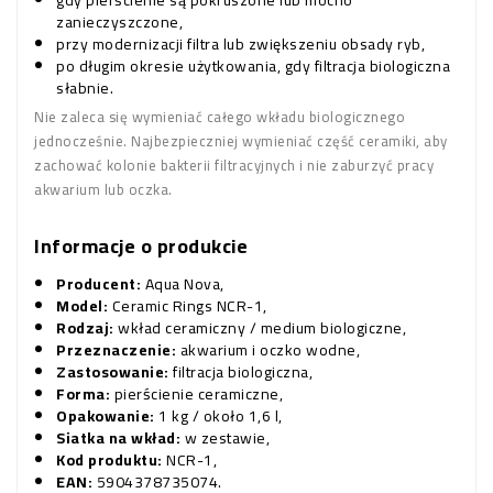
gdy pierścienie są pokruszone lub mocno
zanieczyszczone,
przy modernizacji filtra lub zwiększeniu obsady ryb,
po długim okresie użytkowania, gdy filtracja biologiczna
słabnie.
Nie zaleca się wymieniać całego wkładu biologicznego
jednocześnie. Najbezpieczniej wymieniać część ceramiki, aby
zachować kolonie bakterii filtracyjnych i nie zaburzyć pracy
akwarium lub oczka.
Informacje o produkcie
Producent:
Aqua Nova,
Model:
Ceramic Rings NCR-1,
Rodzaj:
wkład ceramiczny / medium biologiczne,
Przeznaczenie:
akwarium i oczko wodne,
Zastosowanie:
filtracja biologiczna,
Forma:
pierścienie ceramiczne,
Opakowanie:
1 kg / około 1,6 l,
Siatka na wkład:
w zestawie,
Kod produktu:
NCR-1,
EAN:
5904378735074.