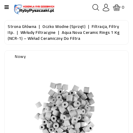
KATEGORIA
0
STRONA
Strona Główna
Oczko Wodne (sprzęt)
Filtracja, Filtry
GŁÓWNA
Itp.
Wkłady Filtracyjne
Aqua Nova Ceramic Rings 1 Kg
(NCR-1) – Wkład Ceramiczny Do Filtra
RYBY
AKWARIOWE
Nowy
RYBY
DO
OCZKA
WODNEGO
I
STAWU
AKWARYSTYKA
(SPRZĘT)