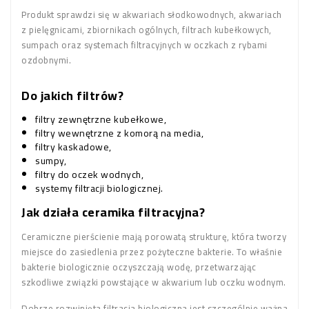
Produkt sprawdzi się w akwariach słodkowodnych, akwariach
z pielęgnicami, zbiornikach ogólnych, filtrach kubełkowych,
sumpach oraz systemach filtracyjnych w oczkach z rybami
ozdobnymi.
Do jakich filtrów?
filtry zewnętrzne kubełkowe,
filtry wewnętrzne z komorą na media,
filtry kaskadowe,
sumpy,
filtry do oczek wodnych,
systemy filtracji biologicznej.
Jak działa ceramika filtracyjna?
Ceramiczne pierścienie mają porowatą strukturę, która tworzy
miejsce do zasiedlenia przez pożyteczne bakterie. To właśnie
bakterie biologicznie oczyszczają wodę, przetwarzając
szkodliwe związki powstające w akwarium lub oczku wodnym.
Dobrze rozwinięta filtracja biologiczna jest szczególnie ważna