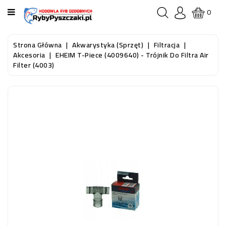
KATEGORIA
0
STRONA
Strona Główna
Akwarystyka (sprzęt)
Filtracja
GŁÓWNA
Akcesoria
EHEIM T-Piece (4009640) - Trójnik Do Filtra Air
Filter (4003)
RYBY
AKWARIOWE
RYBY
DO
OCZKA
WODNEGO
I
STAWU
AKWARYSTYKA
(SPRZĘT)