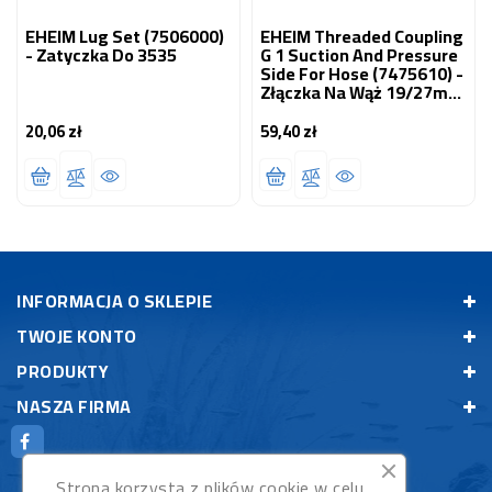
EHEIM Lug Set (7506000)
EHEIM Threaded Coupling
- Zatyczka Do 3535
G 1 Suction And Pressure
Side For Hose (7475610) -
Złączka Na Wąż 19/27mm
(3/4), 25/34 Mm (1)
20,06 zł
59,40 zł
Cena
Cena
INFORMACJA O SKLEPIE
TWOJE KONTO
PRODUKTY
NASZA FIRMA
Strona korzysta z plików cookie w celu