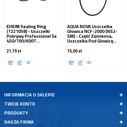
EHEIM Sealing Ring
AQUA NOVA Uszczelka
(7221058) - Uszczelki
Głowica NCF-2000 (NS2-
Pokrywy Professionel 5e
SM) - Część Zamienna,
450/700/600T
Uszczelka Pod Głowicę
(2076/2078/2178)
Filtra NCF-2000
21,19 zł
15,00 zł
Cena
Cena
INFORMACJA O SKLEPIE
TWOJE KONTO
PRODUKTY
NASZA FIRMA