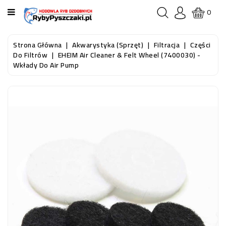
KATEGORIA
0
STRONA
Strona Główna
Akwarystyka (sprzęt)
Filtracja
Części
GŁÓWNA
Do Filtrów
EHEIM Air Cleaner & Felt Wheel (7400030) -
Wkłady Do Air Pump
RYBY
AKWARIOWE
RYBY
DO
OCZKA
WODNEGO
I
STAWU
AKWARYSTYKA
(SPRZĘT)