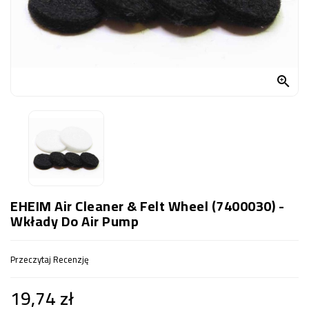
OCZKO
WODNE
(SPRZĘT)
KONTAKT

Z
NAMI
EHEIM Air Cleaner & Felt Wheel (7400030) -
Wkłady Do Air Pump
Przeczytaj Recenzję
19,74 zł