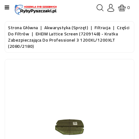
KATEGORIA
0
STRONA
Strona Główna
Akwarystyka (sprzęt)
Filtracja
Części
GŁÓWNA
Do Filtrów
EHEIM Lattice Screen (7209148) - Kratka
Zabezpieczająca Do Professionel 3 1200XL/1200XLT
(2080/2180)
RYBY
AKWARIOWE
RYBY
DO
OCZKA
WODNEGO
I
STAWU
AKWARYSTYKA
(SPRZĘT)