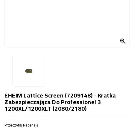
OCZKO
WODNE
(SPRZĘT)
KONTAKT
Z

NAMI
EHEIM Lattice Screen (7209148) - Kratka
Zabezpieczająca Do Professionel 3
1200XL/1200XLT (2080/2180)
Przeczytaj Recenzję