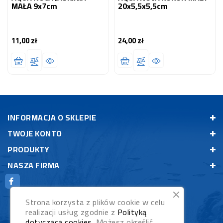
MAŁA 9x7cm
20x5,5x5,5cm
11,00 zł
24,00 zł
Cena
Cena
INFORMACJA O SKLEPIE
TWOJE KONTO
PRODUKTY
NASZA FIRMA
Strona korzysta z plików cookie w celu
realizacji usług zgodnie z
Polityką
dotyczącą cookies
. Możesz określić