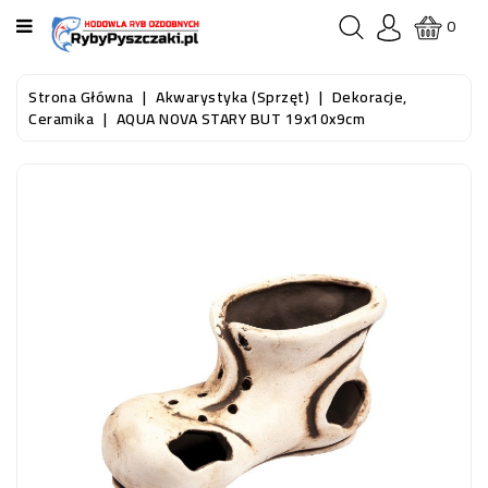
KATEGORIA
0
STRONA
Strona Główna
Akwarystyka (sprzęt)
Dekoracje,
GŁÓWNA
Ceramika
AQUA NOVA STARY BUT 19x10x9cm
RYBY
AKWARIOWE
RYBY
DO
OCZKA
WODNEGO
I
STAWU
AKWARYSTYKA
(SPRZĘT)