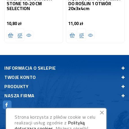
STONE 10-20 CM
DO ROŚLIN 1 OTWÓR
SELECTION
20x3x4cm
10,80 zł
11,00 zł
Cena
Cena
INFORMACJA O SKLEPIE
TWOJE KONTO
PRODUKTY
NASZA FIRMA
Strona korzysta z plików cookie w celu
realizacji usług zgodnie z
Polityką
dotyczącą cookies
. Możesz określić