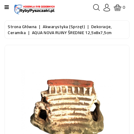
KATEGORIA
0
STRONA
Strona Główna
Akwarystyka (sprzęt)
Dekoracje,
GŁÓWNA
Ceramika
AQUA NOVA RUINY ŚREDNIE 12,5x8x7,5cm
RYBY
AKWARIOWE
RYBY
DO
OCZKA
WODNEGO
I
STAWU
AKWARYSTYKA
(SPRZĘT)