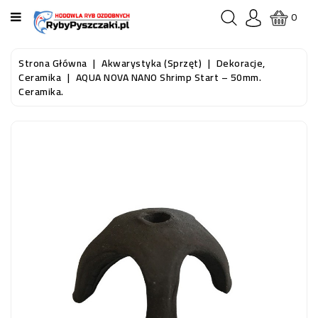
KATEGORIA
0
STRONA
Strona Główna
Akwarystyka (sprzęt)
Dekoracje,
GŁÓWNA
Ceramika
AQUA NOVA NANO Shrimp Start – 50mm.
Ceramika.
RYBY
AKWARIOWE
RYBY
DO
OCZKA
WODNEGO
I
STAWU
AKWARYSTYKA
(SPRZĘT)