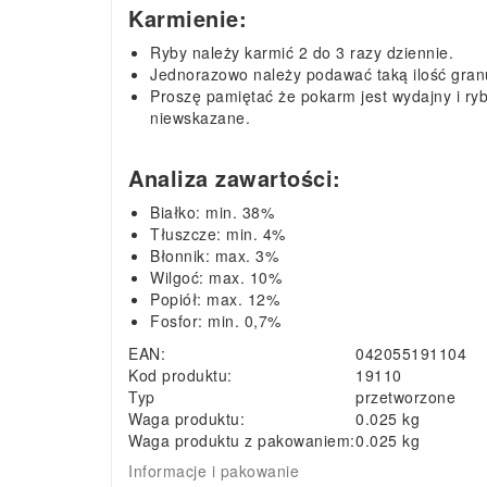
Karmienie:
Ryby należy karmić 2 do 3 razy dziennie.
Jednorazowo należy podawać taką ilość granu
Proszę pamiętać że pokarm jest wydajny i ry
niewskazane.
Analiza zawartości:
Białko: min. 38%
Tłuszcze: min. 4%
Błonnik: max. 3%
Wilgoć: max. 10%
Popiół: max. 12%
Fosfor: min. 0,7%
EAN:
042055191104
Kod produktu:
19110
Typ
przetworzone
Waga produktu:
0.025 kg
Waga produktu z pakowaniem:
0.025 kg
Informacje i pakowanie