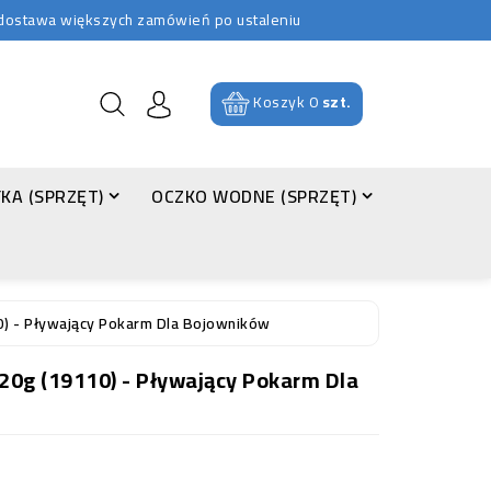
b dostawa większych zamówień po ustaleniu
Koszyk
0
szt.
KA (SPRZĘT)
OCZKO WODNE (SPRZĘT)
0) - Pływający Pokarm Dla Bojowników
 20g (19110) - Pływający Pokarm Dla