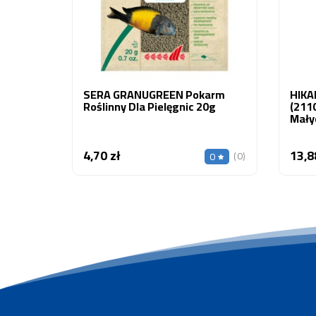
SERA GRANUGREEN Pokarm
HIKAR
Roślinny Dla Pielęgnic 20g
(211
Mały
4,70 zł
13,8
Cena
(0)
0