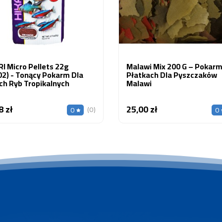
I Micro Pellets 22g
Malawi Mix 200 G – Pokar
02) - Tonący Pokarm Dla
Płatkach Dla Pyszczaków
ch Ryb Tropikalnych
Malawi
8 zł
25,00 zł
Cena
Cena
(0)
0
0