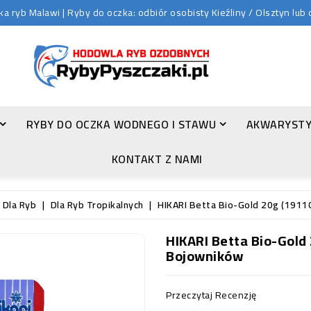
 ryb Malawi | Ryby do oczka: odbiór osobisty Kieźliny / Olsztyn lu
RYBY DO OCZKA WODNEGO I STAWU
AKWARYSTY
ZŁOTA ORFA (LEUCISCUS IDUS VAR. ORFUS)
KONTAKT Z NAMI
 Dla Ryb
Dla Ryb Tropikalnych
HIKARI Betta Bio-Gold 20g (1911
HIKARI Betta Bio-Gold
Bojowników
Przeczytaj Recenzję