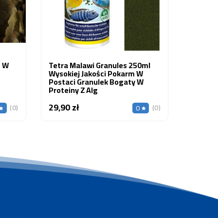
Drapież
69,80 z
m W
Tetra Malawi Granules 250ml
Wysokiej Jakości Pokarm W
Postaci Granulek Bogaty W
Proteiny Z Alg
29,90 zł
Cena
(0)
(0)
0