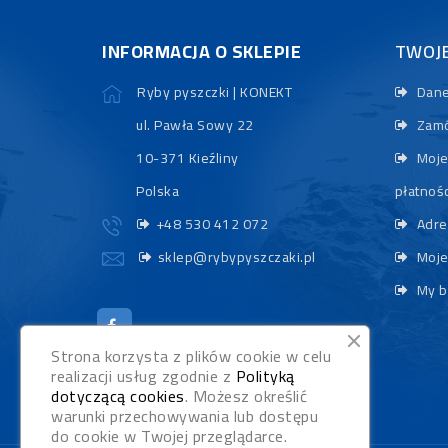
INFORMACJA O SKLEPIE
TWOJ
Ryby pyszczki | KONEKT
Dane
ul. Pawła Sowy 22
Zamó
10-371 Kieźliny
Moje
Polska
płatnośc
+48 530 412 072
Adre
sklep@rybypyszczaki.pl
Moje
My b
Strona korzysta z plików cookie w celu
realizacji usług zgodnie z
Polityką
dotyczącą cookies
. Możesz określić
warunki przechowywania lub dostępu
do cookie w Twojej przeglądarce.