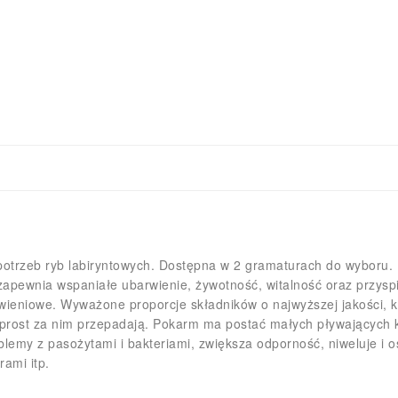
otrzeb ryb labiryntowych. Dostępna w 2 gramaturach do wyboru.
 zapewnia wspaniałe ubarwienie, żywotność, witalność oraz przy
ywieniowe. Wyważone proporcje składników o najwyższej jakości
rost za nim przepadają. Pokarm ma postać małych pływających ku
emy z pasożytami i bakteriami, zwiększa odporność, niweluje i os
ami itp.