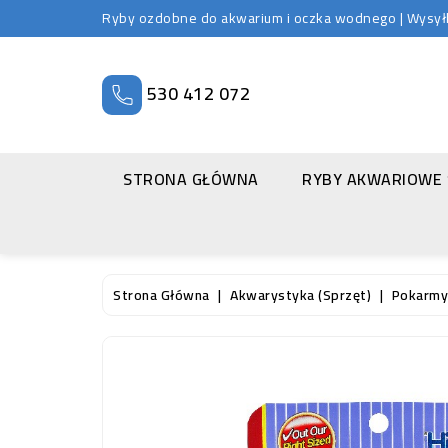
Ryby ozdobne do akwarium i oczka wodnego | Wysyłka
530 412 072
STRONA GŁÓWNA
RYBY AKWARIOWE
Strona Główna
Akwarystyka (sprzęt)
Pokarmy