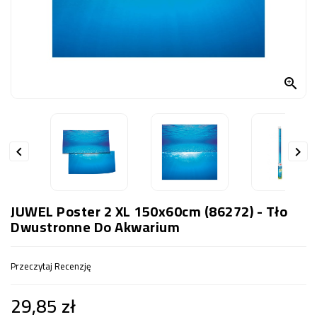
OCZKO
WODNE
(SPRZĘT)
KONTAKT

Z
NAMI


JUWEL Poster 2 XL 150x60cm (86272) - Tło
Dwustronne Do Akwarium
Przeczytaj Recenzję
29,85 zł