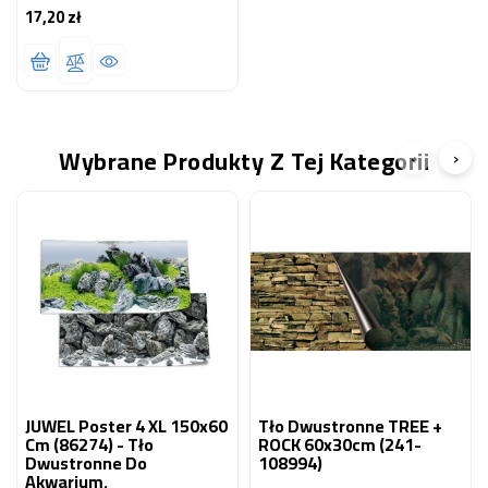
17,20 zł
Cena
Wybrane Produkty Z Tej Kategorii
‹
›
JUWEL Poster 4 XL 150x60
Tło Dwustronne TREE +
Cm (86274) - Tło
ROCK 60x30cm (241-
Dwustronne Do
108994)
Akwarium.