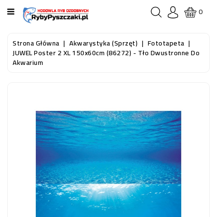
KATEGORIA
0
STRONA
Strona Główna
Akwarystyka (sprzęt)
Fototapeta
GŁÓWNA
JUWEL Poster 2 XL 150x60cm (86272) - Tło Dwustronne Do
Akwarium
RYBY
AKWARIOWE
RYBY
DO
OCZKA
WODNEGO
I
STAWU
AKWARYSTYKA
(SPRZĘT)