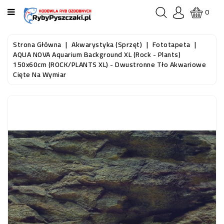
KATEGORIA
0
STRONA
Strona Główna
Akwarystyka (sprzęt)
Fototapeta
GŁÓWNA
AQUA NOVA Aquarium Background XL (Rock - Plants)
150x60cm (ROCK/PLANTS XL) - Dwustronne Tło Akwariowe
Cięte Na Wymiar
RYBY
AKWARIOWE
RYBY
DO
OCZKA
WODNEGO
I
STAWU
AKWARYSTYKA
(SPRZĘT)