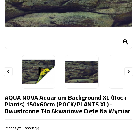
OCZKO
WODNE
(SPRZĘT)
KONTAKT
Z

NAMI


AQUA NOVA Aquarium Background XL (Rock -
Plants) 150x60cm (ROCK/PLANTS XL) -
Dwustronne Tło Akwariowe Cięte Na Wymiar
Przeczytaj Recenzję