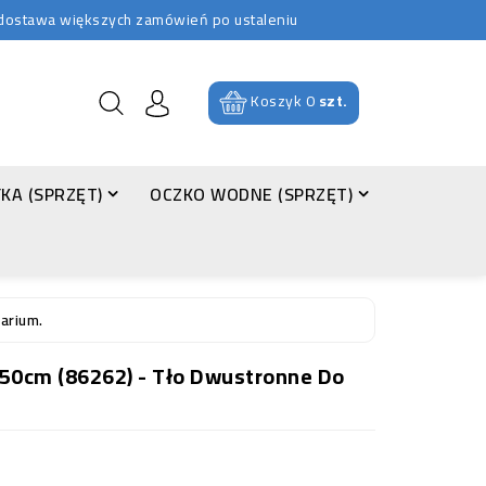
b dostawa większych zamówień po ustaleniu
Koszyk
0
szt.
KA (SPRZĘT)
OCZKO WODNE (SPRZĘT)
arium.
50cm (86262) - Tło Dwustronne Do