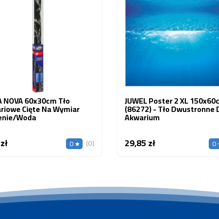
 NOVA 60x30cm Tło
JUWEL Poster 2 XL 150x60
riowe Cięte Na Wymiar
(86272) - Tło Dwustronne 
enie/woda
Akwarium
 zł
29,85 zł
Cena
Cena
(0)
0
0