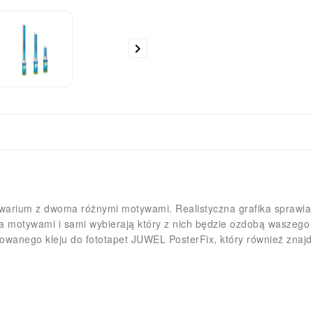

arium z dwoma różnymi motywami. Realistyczna grafika sprawia efe
a motywami i sami wybierają który z nich będzie ozdobą waszego z
wanego kleju do fototapet JUWEL PosterFix, który również znajdu