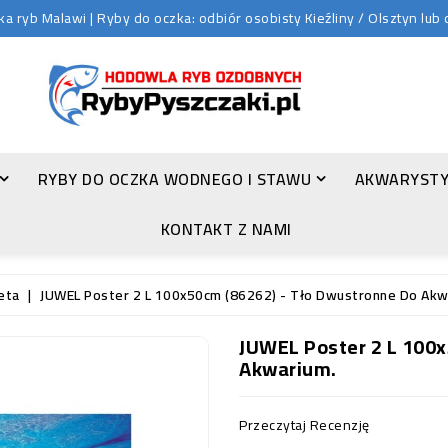
 ryb Malawi | Ryby do oczka: odbiór osobisty Kieźliny / Olsztyn lu
RYBY DO OCZKA WODNEGO I STAWU
AKWARYSTY
ZŁOTA ORFA (LEUCISCUS IDUS VAR. ORFUS)
KONTAKT Z NAMI
eta
JUWEL Poster 2 L 100x50cm (86262) - Tło Dwustronne Do Akw
JUWEL Poster 2 L 100x
Akwarium.
Przeczytaj Recenzję