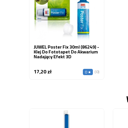
JUWEL Poster Fix 30ml (86249) -
Klej Do Fototapet Do Akwarium
Nadający Efekt 3D
17,20 zł
Cena
(0)
0