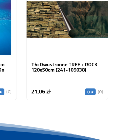
Akwario
Roślin
10,50 z
cm
Tło Dwustronne TREE + ROCK
Do
120x50cm (241-109038)
21,06 zł
Cena
(0)
(0)
0