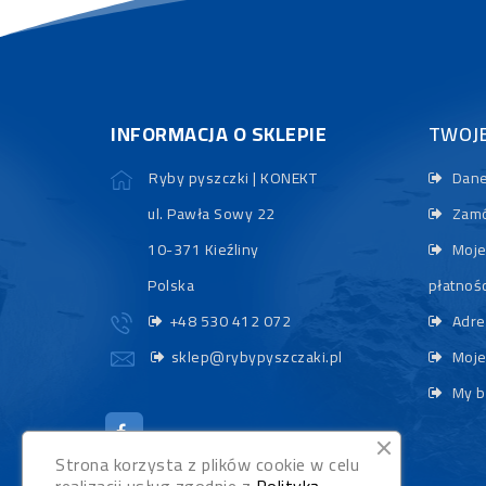
INFORMACJA O SKLEPIE
TWOJ
Ryby pyszczki | KONEKT
Dane
ul. Pawła Sowy 22
Zamó
10-371 Kieźliny
Moje
Polska
płatnośc
+48 530 412 072
Adre
sklep@rybypyszczaki.pl
Moje
My b
Strona korzysta z plików cookie w celu