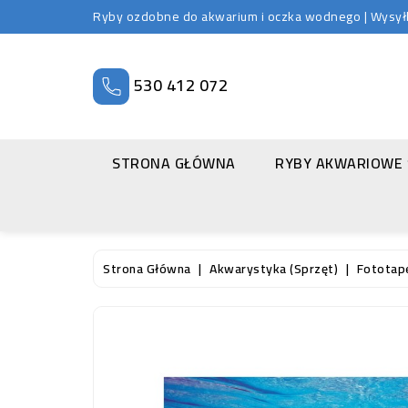
Ryby ozdobne do akwarium i oczka wodnego | Wysyłka
530 412 072
STRONA GŁÓWNA
RYBY AKWARIOWE
Strona Główna
Akwarystyka (sprzęt)
Fototap