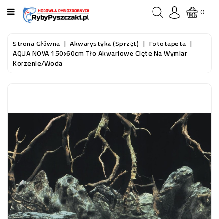
KATEGORIA
0
STRONA
Strona Główna
Akwarystyka (sprzęt)
Fototapeta
GŁÓWNA
AQUA NOVA 150x60cm Tło Akwariowe Cięte Na Wymiar
Korzenie/woda
RYBY
AKWARIOWE
RYBY
DO
OCZKA
WODNEGO
I
STAWU
AKWARYSTYKA
(SPRZĘT)