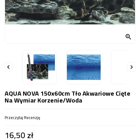
OCZKO
WODNE
(SPRZĘT)
KONTAKT

Z
NAMI


AQUA NOVA 150x60cm Tło Akwariowe Cięte
Na Wymiar Korzenie/woda
Przeczytaj Recenzję
16,50 zł