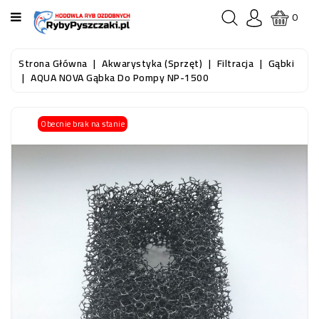
KATEGORIA
0
STRONA
Strona Główna
Akwarystyka (sprzęt)
Filtracja
Gąbki
GŁÓWNA
AQUA NOVA Gąbka Do Pompy NP-1500
RYBY
Obecnie brak na stanie
AKWARIOWE
RYBY
DO
OCZKA
WODNEGO
I
STAWU
AKWARYSTYKA
(SPRZĘT)