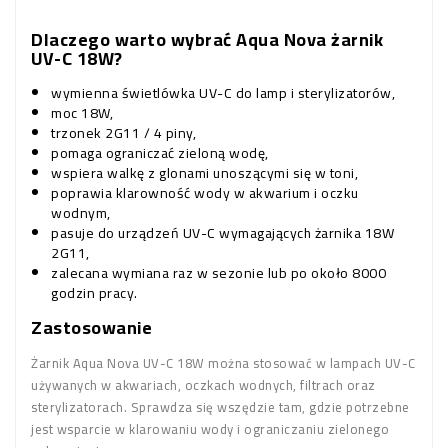
Dlaczego warto wybrać Aqua Nova żarnik
UV-C 18W?
wymienna świetlówka UV-C do lamp i sterylizatorów,
moc 18W,
trzonek 2G11 / 4 piny,
pomaga ograniczać zieloną wodę,
wspiera walkę z glonami unoszącymi się w toni,
poprawia klarowność wody w akwarium i oczku
wodnym,
pasuje do urządzeń UV-C wymagających żarnika 18W
2G11,
zalecana wymiana raz w sezonie lub po około 8000
godzin pracy.
Zastosowanie
Żarnik Aqua Nova UV-C 18W można stosować w lampach UV-C
używanych w akwariach, oczkach wodnych, filtrach oraz
sterylizatorach. Sprawdza się wszędzie tam, gdzie potrzebne
jest wsparcie w klarowaniu wody i ograniczaniu zielonego