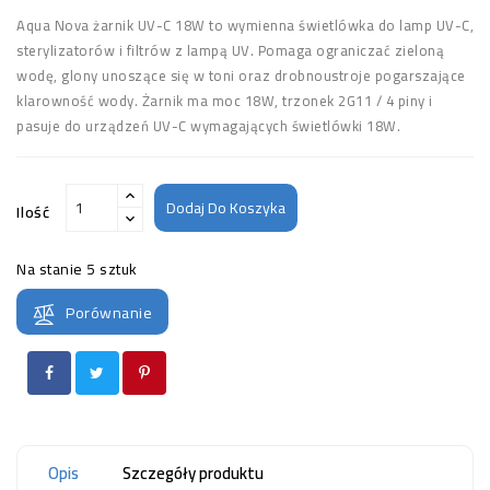
Aqua Nova żarnik UV-C 18W to wymienna świetlówka do lamp UV-C,
sterylizatorów i filtrów z lampą UV. Pomaga ograniczać zieloną
wodę, glony unoszące się w toni oraz drobnoustroje pogarszające
klarowność wody. Żarnik ma moc 18W, trzonek 2G11 / 4 piny i
pasuje do urządzeń UV-C wymagających świetlówki 18W.
Dodaj Do Koszyka
Ilość
Na stanie
5 sztuk
Porównanie
Opis
Szczegóły produktu