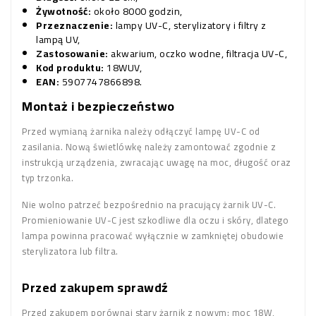
Żywotność:
około 8000 godzin,
Przeznaczenie:
lampy UV-C, sterylizatory i filtry z
lampą UV,
Zastosowanie:
akwarium, oczko wodne, filtracja UV-C,
Kod produktu:
18WUV,
EAN:
5907747866898.
Montaż i bezpieczeństwo
Przed wymianą żarnika należy odłączyć lampę UV-C od
zasilania. Nową świetlówkę należy zamontować zgodnie z
instrukcją urządzenia, zwracając uwagę na moc, długość oraz
typ trzonka.
Nie wolno patrzeć bezpośrednio na pracujący żarnik UV-C.
Promieniowanie UV-C jest szkodliwe dla oczu i skóry, dlatego
lampa powinna pracować wyłącznie w zamkniętej obudowie
sterylizatora lub filtra.
Przed zakupem sprawdź
Przed zakupem porównaj stary żarnik z nowym: moc 18W,