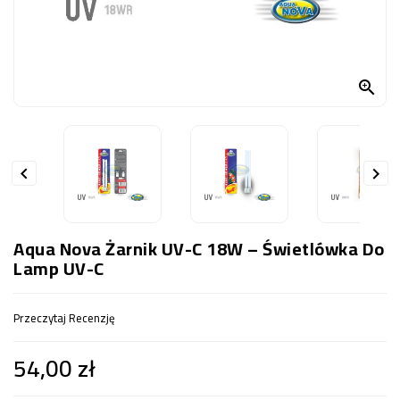
OCZKO
WODNE
(SPRZĘT)

KONTAKT
Z
NAMI


Aqua Nova Żarnik UV-C 18W – Świetlówka Do
Lamp UV-C
Przeczytaj Recenzję
54,00 zł