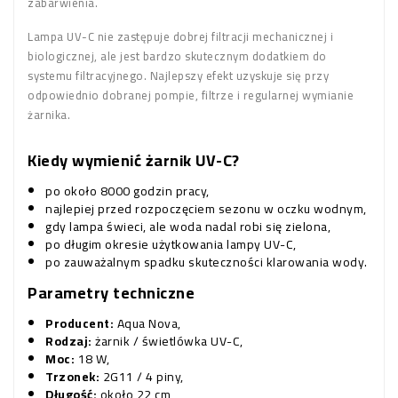
zabarwienia.
Lampa UV-C nie zastępuje dobrej filtracji mechanicznej i
biologicznej, ale jest bardzo skutecznym dodatkiem do
systemu filtracyjnego. Najlepszy efekt uzyskuje się przy
odpowiednio dobranej pompie, filtrze i regularnej wymianie
żarnika.
Kiedy wymienić żarnik UV-C?
po około 8000 godzin pracy,
najlepiej przed rozpoczęciem sezonu w oczku wodnym,
gdy lampa świeci, ale woda nadal robi się zielona,
po długim okresie użytkowania lampy UV-C,
po zauważalnym spadku skuteczności klarowania wody.
Parametry techniczne
Producent:
Aqua Nova,
Rodzaj:
żarnik / świetlówka UV-C,
Moc:
18 W,
Trzonek:
2G11 / 4 piny,
Długość:
około 22 cm,