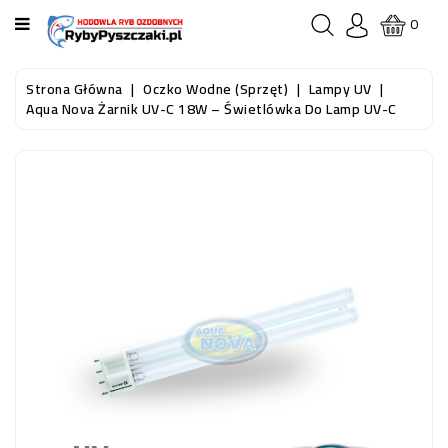
KATEGORIA
0
STRONA
Strona Główna
Oczko Wodne (sprzęt)
Lampy UV
GŁÓWNA
Aqua Nova Żarnik UV-C 18W – Świetlówka Do Lamp UV-C
RYBY
AKWARIOWE
RYBY
DO
OCZKA
WODNEGO
I
STAWU
AKWARYSTYKA
(SPRZĘT)