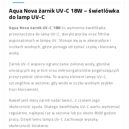
Aqua Nova żarnik UV-C 18W – świetlówka
do lamp UV-C
Aqua Nova żarnik UV-C 18W
to wymienna świetlówka
przeznaczona do lamp UV-C, sterylizatorów oraz filtrów
wyposażonych w lampę UV. Stosuje się ją w akwarystyce i
oczkach wodnych, gdzie pomaga utrzymać czystą i klarowną
wodę.
Żarnik UV-C wspiera ograniczanie zielonej wody, glonów
unoszących się w toni oraz mikroorganizmów pogarszających
przejrzystość zbiornika. To ważny element lampy UV-C,
szczególnie w sezonie, gdy woda w oczku wodnym szybko
traci klarowność.
Nawet jeśli stary żarnik nadal świeci, z czasem jego
skuteczność spada. Dlatego świetlówkę UV-C warto wymieniać
regularnie, najlepiej raz w sezonie lub po około 8000 godzin
pracy. Dzięki temu lampa UV-C zachowuje wysoką
skuteczność działania.