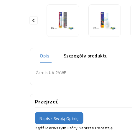

Opis
Szczegóły produktu
Żarnik UV 24WR
Przejrzeć
Napisz Swoją Opinię
Bądź Pierwszym Który Napisze Recenzję !