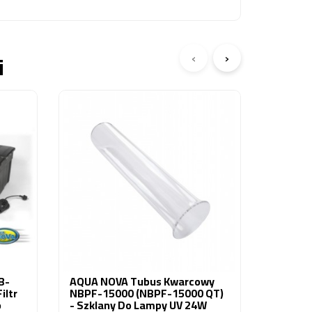
‹
›
i
AQUA NO
6000 + 
Przele
Oczka 
349,79
B-
AQUA NOVA Tubus Kwarcowy
iltr
NBPF-15000 (NBPF-15000 QT)
o
- Szklany Do Lampy UV 24W