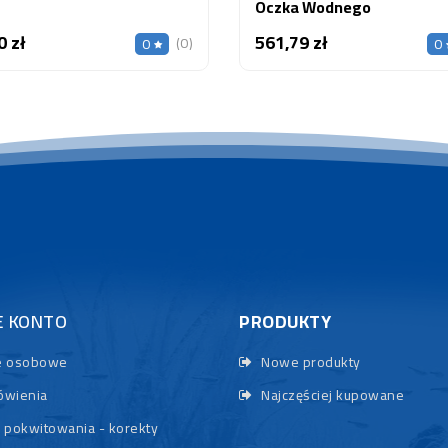
Oczka Wodnego
0 zł
561,79 zł
Cena
Cena
(0)
0
0
E KONTO
PRODUKTY
 osobowe
Nowe produkty
wienia
Najczęściej kupowane
 pokwitowania - korekty