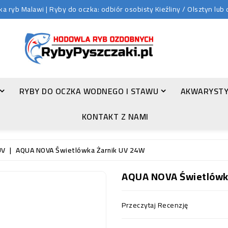
 ryb Malawi | Ryby do oczka: odbiór osobisty Kieźliny / Olsztyn lu
RYBY DO OCZKA WODNEGO I STAWU
AKWARYSTY
ZŁOTA ORFA (LEUCISCUS IDUS VAR. ORFUS)
KONTAKT Z NAMI
UV
AQUA NOVA Świetlówka Żarnik UV 24W
AQUA NOVA Świetlówk
Przeczytaj Recenzję