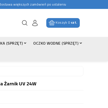
b dostawa większych zamówień po ustaleniu
Koszyk
0
szt.
KA (SPRZĘT)
OCZKO WODNE (SPRZĘT)
a Żarnik UV 24W