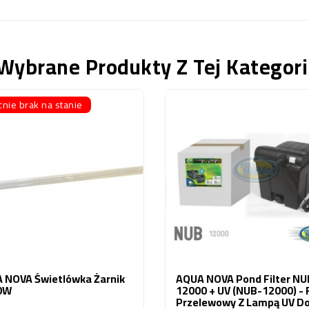
Wybrane Produkty Z Tej Kategori
nie brak na stanie
 NOVA Świetlówka Żarnik
AQUA NOVA Pond Filter NU
0W
12000 + UV (NUB-12000) - F
Przelewowy Z Lampą UV D