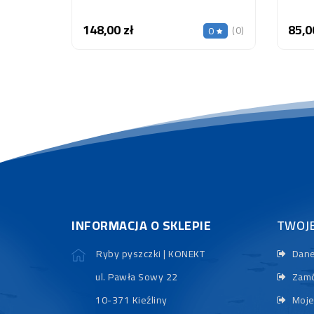
148,00 zł
85,0
Cena
(0)
0
INFORMACJA O SKLEPIE
TWOJ
Ryby pyszczki | KONEKT
Dane
ul. Pawła Sowy 22
Zamó
10-371 Kieźliny
Moje