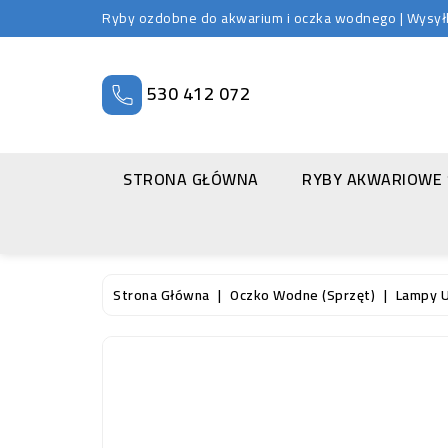
Ryby ozdobne do akwarium i oczka wodnego | Wysyłka
530 412 072
STRONA GŁÓWNA
RYBY AKWARIOWE
Strona Główna
Oczko Wodne (sprzęt)
Lampy 