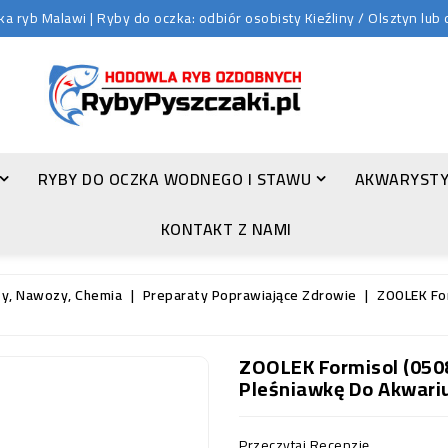
 ryb Malawi | Ryby do oczka: odbiór osobisty Kieźliny / Olsztyn lu
RYBY DO OCZKA WODNEGO I STAWU
AKWARYSTY
ZŁOTA ORFA (LEUCISCUS IDUS VAR. ORFUS)
KONTAKT Z NAMI
ty, Nawozy, Chemia
Preparaty Poprawiające Zdrowie
ZOOLEK For
ZOOLEK Formisol (0508
Pleśniawkę Do Akwar
Przeczytaj Recenzję