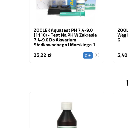
ZOOLEK Aquatest PH 7,4-9,0
ZOOLE
(1110) - Test Na PH W Zakresie
Węgi
7.4-9.0 Do Akwarium
G
Słodkowodnego I Morskiego 1
Szt.
25,22 zł
5,40
Cena
(0)
0