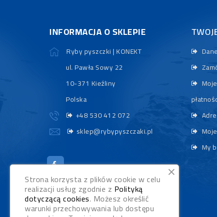
INFORMACJA O SKLEPIE
TWOJ
Ryby pyszczki | KONEKT
Dane
ul. Pawła Sowy 22
Zamó
10-371 Kieźliny
Moje
Polska
płatnośc
+48 530 412 072
Adre
sklep@rybypyszczaki.pl
Moje
My b
Strona korzysta z plików cookie w celu
realizacji usług zgodnie z
Polityką
dotyczącą cookies
. Możesz określić
warunki przechowywania lub dostępu