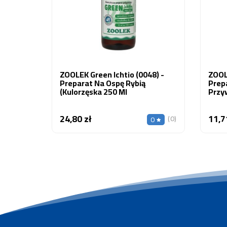
ZOOLEK Green Ichtio (0048) -
ZOOLE
Preparat Na Ospę Rybią
Prepa
(kulorzęska 250 Ml
Przy
24,80 zł
11,7
Cena
(0)
0