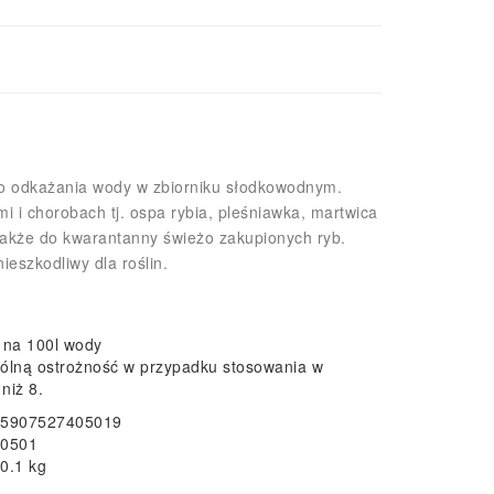
 do odkażania wody w zbiorniku słodkowodnym.
i i chorobach tj. ospa rybia, pleśniawka, martwica
także do kwarantanny świeżo zakupionych ryb.
ieszkodliwy dla roślin.
 na 100l wody
ólną ostrożność w przypadku stosowania w
niż 8.
5907527405019
0501
0.1 kg