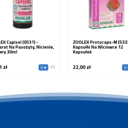
K Capisol (0531) -
ZOOLEK Protocaps-M (5333
rat Na Pasożyty, Nicienie,
Kapsułki Na Wiciowce 12
wry 30ml
Kapsułek
1 zł
22,00 zł
Cena
Cena
(0)
0
0