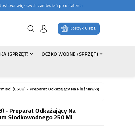
b dostawa większych zamówień po ustaleniu
Koszyk
0
szt.
KA (SPRZĘT)
OCZKO WODNE (SPRZĘT)
misol (0508) - Preparat Odkażający Na Pleśniawkę
) - Preparat Odkażający Na
ium Słodkowodnego 250 Ml