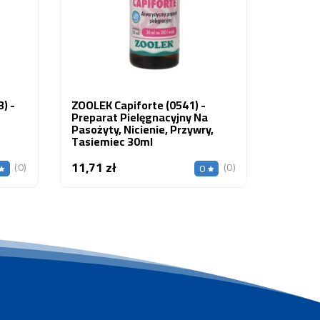
135,00
) -
ZOOLEK Capiforte (0541) -
Preparat Pielęgnacyjny Na
Pasożyty, Nicienie, Przywry,
Tasiemiec 30ml
11,71 zł
Cena
(0)
(0)
0