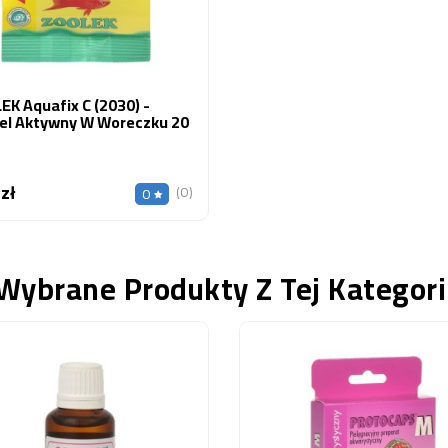
K Aquafix C (2030) -
el Aktywny W Woreczku 20
 zł
Cena
(0)
0
Wybrane Produkty Z Tej Kategori