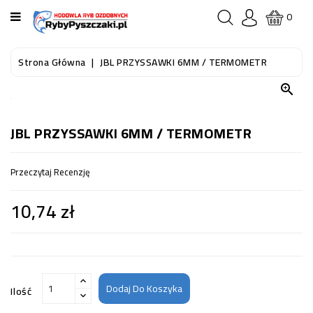
KATEGORIA
0
STRONA
Strona Główna
JBL PRZYSSAWKI 6MM / TERMOMETR
GŁÓWNA

RYBY
AKWARIOWE
JBL PRZYSSAWKI 6MM / TERMOMETR
RYBY
Przeczytaj Recenzję
DO
OCZKA
10,74 zł
WODNEGO
I
STAWU
AKWARYSTYKA
(SPRZĘT)
Dodaj Do Koszyka
Ilość