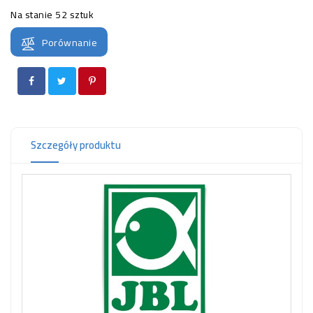
OCZKO
Na stanie
52 sztuk
WODNE
(SPRZĘT)
Porównanie
KONTAKT
Z
NAMI
Szczegóły produktu