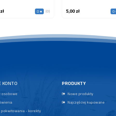
 zł
5,00 zł
Cena
Cena
(0)
0
0
E KONTO
PRODUKTY
 osobowe
Nowe produkty
wienia
Najczęściej kupowane
 pokwitowania - korekty