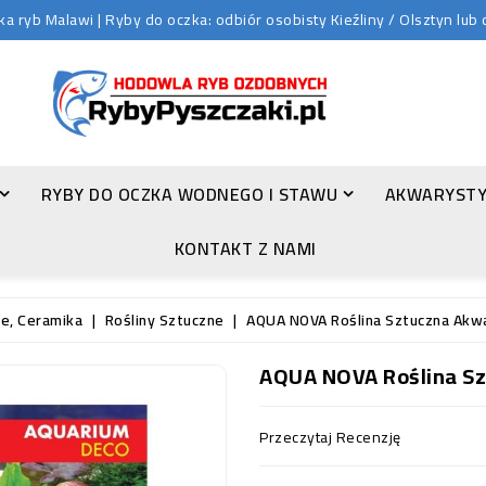
 ryb Malawi | Ryby do oczka: odbiór osobisty Kieźliny / Olsztyn lu
RYBY DO OCZKA WODNEGO I STAWU
AKWARYSTY
ZŁOTA ORFA (LEUCISCUS IDUS VAR. ORFUS)
KONTAKT Z NAMI
e, Ceramika
Rośliny Sztuczne
AQUA NOVA Roślina Sztuczna Akw
AQUA NOVA Roślina S
Przeczytaj Recenzję