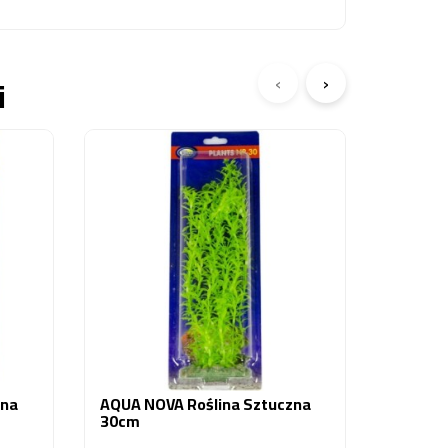
‹
›
i
AQUA N
Akwari
R)
3,60 zł
zna
AQUA NOVA Roślina Sztuczna
30cm