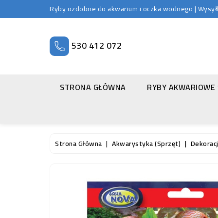
Ryby ozdobne do akwarium i oczka wodnego | Wysyłka
530 412 072
STRONA GŁÓWNA
RYBY AKWARIOWE
Strona Główna
Akwarystyka (sprzęt)
Dekoracj