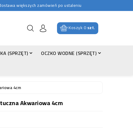
b dostawa większych zamówień po ustaleniu
Koszyk
0
szt.
KA (SPRZĘT)
OCZKO WODNE (SPRZĘT)
ariowa 4cm
ztuczna Akwariowa 4cm