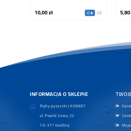
10,00 zł
5,80
Cena
(0)
0
INFORMACJA O SKLEPIE
TWOJ
Ryby pyszczki | KONEKT
Dane
ul. Pawła Sowy 22
Zamó
10-371 Kieźliny
Moje