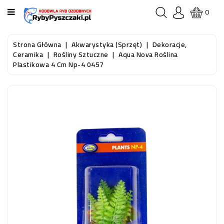
KATEGORIA
0
STRONA
Strona Główna
Akwarystyka (sprzęt)
Dekoracje,
GŁÓWNA
Ceramika
Rośliny Sztuczne
Aqua Nova Roślina
Plastikowa 4 Cm Np-4 0457
RYBY
AKWARIOWE
RYBY
DO
OCZKA
WODNEGO
I
STAWU
AKWARYSTYKA
(SPRZĘT)