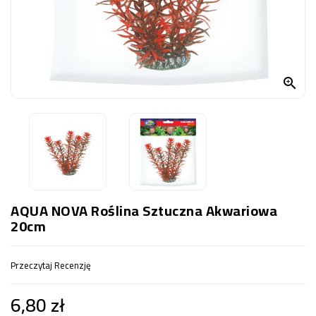
OCZKO
WODNE
(SPRZĘT)
KONTAKT

Z
NAMI
AQUA NOVA Roślina Sztuczna Akwariowa
20cm
Przeczytaj Recenzję
6,80 zł