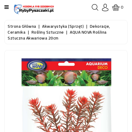
KATEGORIA
0
STRONA
Strona Główna
Akwarystyka (sprzęt)
Dekoracje,
GŁÓWNA
Ceramika
Rośliny Sztuczne
AQUA NOVA Roślina
Sztuczna Akwariowa 20cm
RYBY
AKWARIOWE
RYBY
DO
OCZKA
WODNEGO
I
STAWU
AKWARYSTYKA
(SPRZĘT)