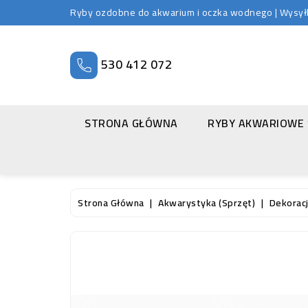
Ryby ozdobne do akwarium i oczka wodnego | Wysyłka
530 412 072
STRONA GŁÓWNA
RYBY AKWARIOWE
Strona Główna
Akwarystyka (sprzęt)
Dekoracj