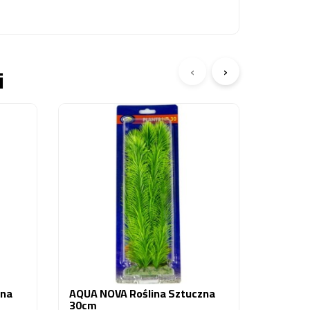
‹
›
i
Aqua No
Cm Np-
4,90 zł
zna
AQUA NOVA Roślina Sztuczna
30cm