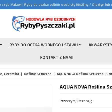
 ryb Malawi | Ryby do oczka: odbiór osobisty Kieźliny / Olsztyn lu
RYBY DO OCZKA WODNEGO I STAWU
AKWARYSTY
ZŁOTA ORFA (LEUCISCUS IDUS VAR. ORFUS)
KONTAKT Z NAMI
e, Ceramika
Rośliny Sztuczne
AQUA NOVA Roślina Sztuczna 30c
AQUA NOVA Roślina S
Przeczytaj Recenzję