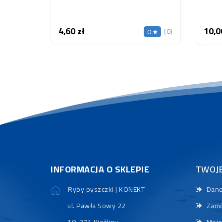
4,60 zł
10,0
Cena
(0)
0
INFORMACJA O SKLEPIE
TWOJ
Ryby pyszczki | KONEKT
Dane
ul. Pawła Sowy 22
Zamó