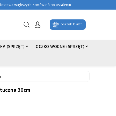
b dostawa większych zamówień po ustaleniu
Koszyk
0
szt.
KA (SPRZĘT)
OCZKO WODNE (SPRZĘT)
m
ztuczna 30cm