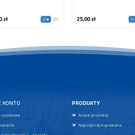
0 zł
25,00 zł
Cena
Cena
(0)
0
0
E KONTO
PRODUKTY
 osobowe
Nowe produkty
wienia
Najczęściej kupowane